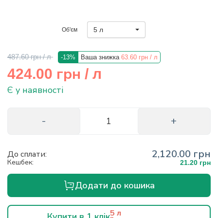
info@hectare.ua
5 л
Об'єм
487.60 грн
/ л
-13%
Ваша знижка
63.60 грн
/ л
грн
424.00
/ л
Є у наявності
2,120.00 грн
До сплати:
Кешбек:
21.20 грн
Додати до кошика
5 л
Купити в 1 клік