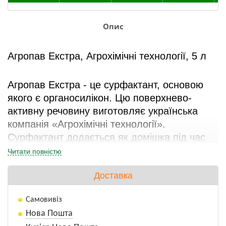
Опис
Агропав Екстра, Агрохімічні технології, 5 л
Агропав Екстра - це сурфактант, основою 
якого є органосилікон. Цю поверхнево-
активну речовину виготовляє українська 
компанія «Агрохімічні технології». 
Сурфактант додається як домішка під час 
приготування розчинів для обробки 
Читати повністю
культурних рослин. Він підвищує здатність 
Доставка
препаратів потрапляти всередину рослини, 
забезпечує раціональнішу витрату рідини, 
Самовивіз
посилює дію ґрунтових гербіцидів.
Нова Пошта