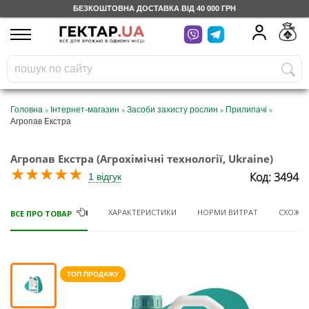
БЕЗКОШТОВНА ДОСТАВКА ВІД 40 000 ГРН
UA
RU
На вашому
грн
бонусному рахунку
Безкоштовно по Україні
»
»
»
»
Головна
Інтернет-магазин
Засоби захисту рослин
Прилипачі
Агропав Екстра
0 800 203 302
Агропав Екстра (Агрохімічні технології, Ukraine)
Категорії
★
★
★
★
★
Код: 3494
1 відгук
Щоденник
ХАРАКТЕРИСТИКИ
НОРМИ ВИТРАТ
СХОЖІ 
ВСЕ ПРО ТОВАР
Доставка
ТОП ПРОДАЖУ
Відгуки