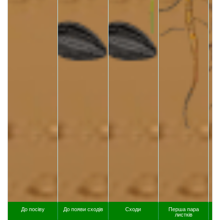
До посіву
До появи сходів
Сходи
Перша пара
листків