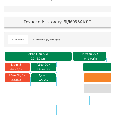
Технологія захисту: ЛІД6038Х КЛП
Соняшник
Соняшник (десикація)
Зілар Про 20 л
Прімеро, 20 л
2,0 - 3,0 л/га
1,0 - 3,0 л/га
Мірін, 5 л
Афер, 20 л
6,0 – 9,0 л/т
1,5-3,0 л/га
Рібекс SL, 5 л
Ад'юріс
6,0-10,0 л
4,5 л/га