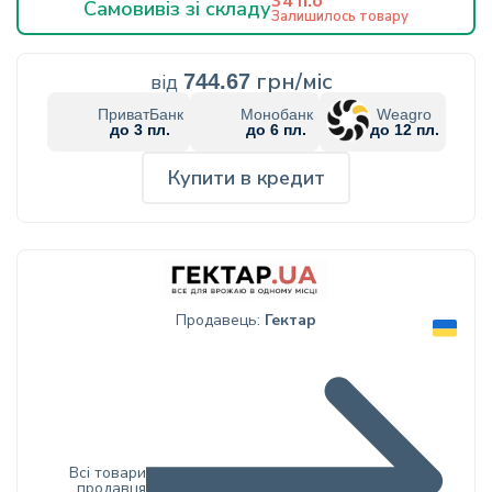
34 п.о
Самовивіз зі складу
Залишилось товару
грн/міс
від
744.67
ПриватБанк
Монобанк
Weagro
до 3 пл.
до 6 пл.
до 12 пл.
Купити в кредит
Продавець:
Гектар
Всі товари
продавця