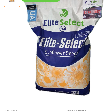
Кошик
Помічник
0 800 203
302
Безкоштовно
по Україні
+38 (096) 733
733 0
+38 (066) 733
733 0
+38 (093) 733
733 0
Продавець
ЕЛІТА-СЕЛЕКТ