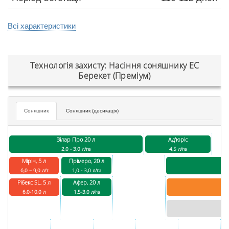
Всі характеристики
Технологія захисту: Насіння соняшнику ЕС
Берекет (Преміум)
Соняшник
Соняшник (десикація)
Зілар Про 20 л
Ад'юріс
2,0 - 3,0 л/га
4,5 л/га
Мірін, 5 л
Прімеро, 20 л
6,0 – 9,0 л/т
1,0 - 3,0 л/га
Рібекс SL, 5 л
Афер, 20 л
6,0-10,0 л
1,5-3,0 л/га