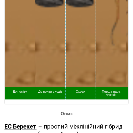
До посіву
До появи сходів
Сходи
Перша пара
листків
Опис
ЕС Берекет
 – простий міжлінійний гібрид 