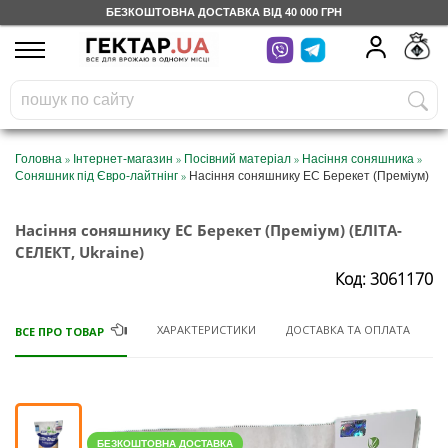
БЕЗКОШТОВНА ДОСТАВКА ВІД 40 000 ГРН
UA
RU
На вашому
грн
бонусному рахунку
Безкоштовно по Україні
»
»
»
»
Головна
Інтернет-магазин
Посівний матеріал
Насіння соняшника
»
Соняшник під Євро-лайтнінг
Насіння соняшнику ЕС Берекет (Преміум)
0 800 203 302
Насіння соняшнику ЕС Берекет (Преміум) (ЕЛІТА-
Категорії
СЕЛЕКТ, Ukraine)
Код: 3061170
Щоденник
ХАРАКТЕРИСТИКИ
ДОСТАВКА ТА ОПЛАТА
ВСЕ ПРО ТОВАР
Доставка
Відгуки
БЕЗКОШТОВНА ДОСТАВКА