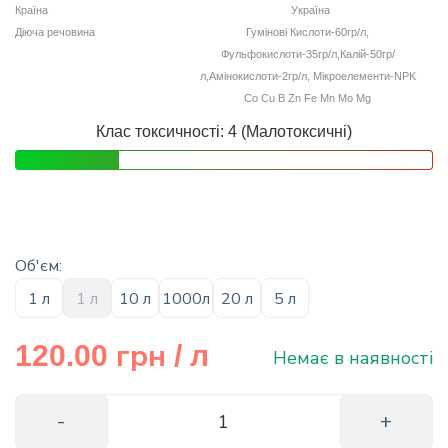
Країна
Україна
info@hectare.ua
Діюча речовина
Гумінові Кислоти-60гр/л,
Фульфокислоти-35гр/л,Калій-50гр/
л,Амінокислоти-2гр/л, Мікроелементи-NPK
Co Cu B Zn Fe Mn Mo Mg
Клас токсичності: 4 (Малотоксичні)
Об'єм:
1 л
1 л
10 л
1000л
20 л
5 л
грн
120.00
/ л
Немає в наявності