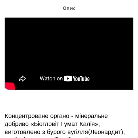
Опис
Концентроване органо - мінеральне 
добриво «Біогловіт Гумат Калія»,  
виготовлено з бурого вугілля(Леонардит), 