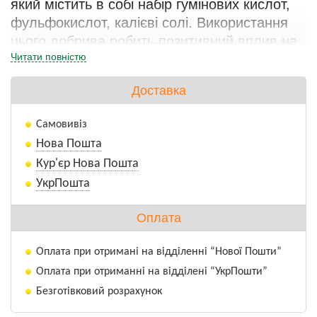
який містить в собі набір гумінових кислот, 
фульфокислот, калієві солі. Використання 
цього добрива робить позитивний вплив на 
Читати повністю
швидке зростання рослин та плодів, 
якісний розвиток кореневої системи, 
Доставка
підвищення врожайності 
сільськогосподарських  культур, 
Самовивіз
декоративних рослин.
Нова Пошта
Кур'єр Нова Пошта
Біогловіт Гумат Калія захищає рослини від 
УкрПошта
захворювань і допомагає швидко 
адаптуватися до несприятливих погодних 
Оплата
умов. На сьогоднішній день все більше 
аграріїв воліють займатися органічним 
Оплата при отримані на відділенні “Нової Пошти”
землеробством, і важлива роль 
Оплата при отриманні на відділені “УкрПошти”
відводиться гуматам. Їх ефектівность 
Безготівковий розрахунок
доведена часом.