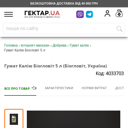
БЕЗКОШТОВНА ДОСТАВКА ВІД 40 000 ГРН
UA
RU
На вашому
грн
бонусному рахунку
Безкоштовно по Україні
»
»
»
»
Головна
Інтернет-магазин
Добрива
Гумат калію
Гумат Калію Біогловіт 5 л
0 800 203 302
Гумат Калію Біогловіт 5 л (Біогловіт, Україна)
Категорії
Код: 4033703
Щоденник
ХАРАКТЕРИСТИКИ
НОРМИ ВИТРАТ
ДОСТАВ
ВСЕ ПРО ТОВАР
Доставка
Відгуки