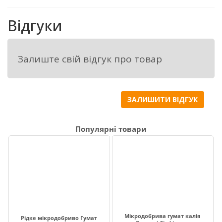
Відгуки
Гумус сприяє стабільності біохімічних 
процесів почв.
Залиште свій відгук про товар
Добриво «Біогловіт Гумат Калія»,  
 застосовують на різних етапах вегетаціі 
ЗАЛИШИТИ ВІДГУК
рослин і плодів, використовується для 
закритих та відкритих грунтів, кореневим та 
позакореневим способоми.
Популярні товари
Має сертифікат на буре вугілля(леонардит) 
Органик Стандарт.
Мікродобрива гумат калія
Рідке мікродобриво Гумат