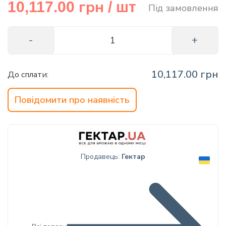
грн
10,117.00
/ шт
Під замовлення
info@hectare.ua
10,117.00 грн
До сплати:
Повідомити про наявність
Продавець:
Гектар