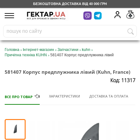
БЕЗКОШТОВНА ДОСТАВКА ВІД 40 000 ГРН
UA
RU
На вашому
грн
бонусному рахунку
Безкоштовно по Україні
»
»
»
»
Головна
Інтернет-магазин
Запчастини
kuhn
»
Причіпна техніка KUHN
581407 Корпус предплужника лівий
0 800 203 302
581407 Корпус предплужника лівий (Kuhn, France)
Категорії
Код: 11317
Щоденник
ХАРАКТЕРИСТИКИ
ДОСТАВКА ТА ОПЛАТА
ВСЕ ПРО ТОВАР
Доставка
Відгуки