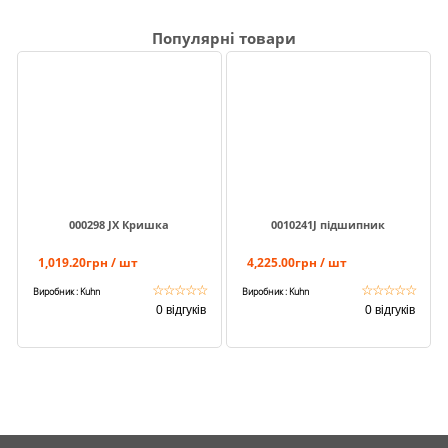
Популярні товари
000298 JX Кришка
0010241J підшипник
1,019.20грн / шт
4,225.00грн / шт
☆
☆
☆
☆
☆
☆
☆
☆
☆
☆
Виробник : Kuhn
Виробник : Kuhn
0 відгуків
0 відгуків