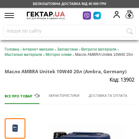
БЕЗКОШТОВНА ДОСТАВКА ВІД 40 000 ГРН
UA
RU
На вашому
грн
бонусному рахунку
Безкоштовно по Україні
»
»
»
»
Головна
Інтернет-магазин
Запчастини
Витратні матеріали
»
»
Мастильні матеріали
Моторні оливи
Масло AMBRA Unitek 10W40 20л
0 800 203 302
Масло AMBRA Unitek 10W40 20л (Ambra, Germany)
Категорії
Код: 13902
Щоденник
ХАРАКТЕРИСТИКИ
ДОСТАВКА ТА ОПЛАТА
ВСЕ ПРО ТОВАР
Доставка
Відгуки