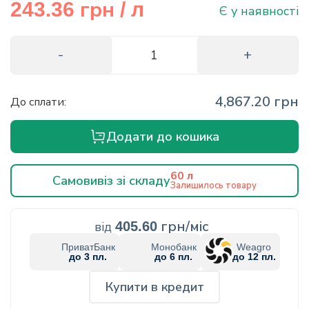
грн
243.36
/ л
Є у наявності
info@hectare.ua
4,867.20 грн
До сплати:
Додати до кошика
60 л
Самовивіз зі складу
Залишилось товару
грн/міс
від
405.60
ПриватБанк
Монобанк
Weagro
до 3 пл.
до 6 пл.
до 12 пл.
Купити в кредит