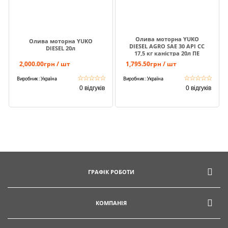
Олива моторна YUKO
Олива моторна YUKO
DIESEL AGRO SAE 30 API CC
DIESEL 20л
17,5 кг каністра 20л ПЕ
2,000.00грн / шт
1,795.50грн / шт
☆
☆
☆
☆
☆
☆
☆
☆
☆
☆
Виробник : Україна
Виробник : Україна
0 відгуків
0 відгуків
ГРАФІК РОБОТИ
КОМПАНІЯ