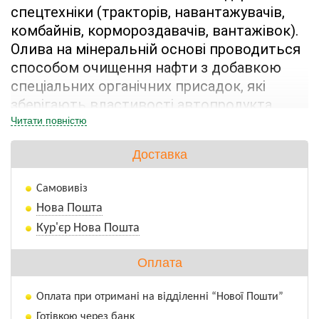
спецтехніки (тракторів, навантажувачів, 
комбайнів, кормороздавачів, вантажівок). 
Олива на мінеральній основі проводиться 
способом очищення нафти з добавкою 
спеціальних органічних присадок, які 
зберігають властивості автопродукта 
протягом усього терміну використання. 
Читати повністю
Автомастила розроблена для трансмісій 
Доставка
техніки, яка експлуатується під високим 
навантаженням або в критичних 
Самовивіз
температурних режимах.
Нова Пошта
Кур'єр Нова Пошта
Оплата
Оплата при отримані на відділенні “Нової Пошти”
Готівкою через банк