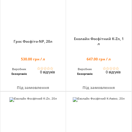
Еколайн Фосфітний K-Zn, 1
Грос Фосфіто-NP, 20л
л
530.00 грн / л
647.00 грн / л
☆
☆
☆
☆
☆
☆
☆
☆
☆
☆
Виробник
Виробник
0 відгуків
0 відгуків
Екоорганік
Екоорганік
Під замовлення
Під замовлення