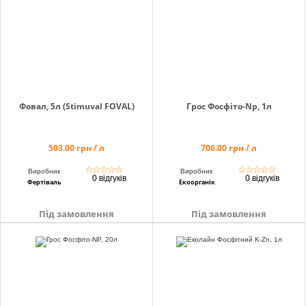
Фовал, 5л (Stimuval FOVAL)
Грос Фосфіто-Np, 1л
503.00 грн / л
706.00 грн / л
☆
☆
☆
☆
☆
☆
☆
☆
☆
☆
Виробник
Виробник
0 відгуків
0 відгуків
Фертіваль
Екоорганік
Під замовлення
Під замовлення