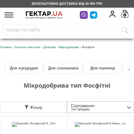
БЕЗКОШТОВНА ДОСТАВКА ВІД 40 000 ГРН
UA
RU
На вашому
грн
бонусному рахунку
Безкоштовно по Україні
»
»
»
»
Головна
Інтернет-магазин
Добрива
Мікродобрива
Фосфітні
0 800 203 302
Для кукурудзи
Для соняшника
Для пшениці
Дл
Категорії
Мікродобрива тип Фосфітні
Щоденник
Сортування:
Фільтр
Доставка
Топ продажу
Відгуки