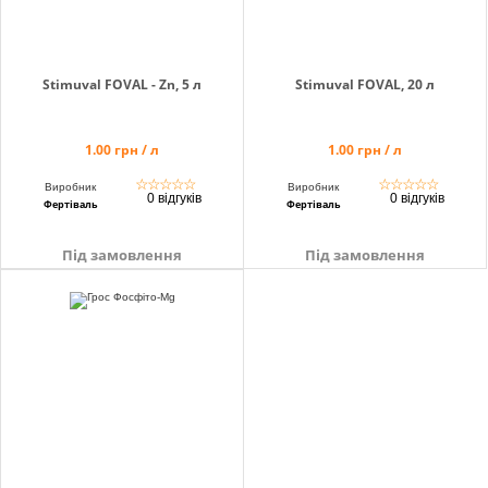
Stimuval FOVAL - Zn, 5 л
Stimuval FOVAL, 20 л
1.00 грн / л
1.00 грн / л
☆
☆
☆
☆
☆
☆
☆
☆
☆
☆
Виробник
Виробник
0 відгуків
0 відгуків
Фертіваль
Фертіваль
Під замовлення
Під замовлення