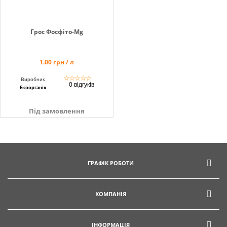
Грос Фосфіто-Mg
1.00 грн / л
☆
☆
☆
☆
☆
Виробник
0 відгуків
Екоорганік
Під замовлення
ГРАФІК РОБОТИ
КОМПАНІЯ
ІНФОРМАЦІЯ