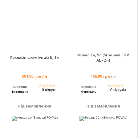
info@hectare.ua
Фовал Zn, 5л (Stimuval FOV
Еколайн Фосфітний К, 1л
AL - Zn)
561.00 грн / л
466.00 грн / л
☆
☆
☆
☆
☆
☆
☆
☆
☆
☆
Виробник
Виробник
0 відгуків
0 відгуків
Екоорганік
Фертіваль
Під замовлення
Під замовлення