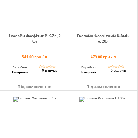
Еколайн Фосфітний K-Zn, 2
Еколайн Фосфітний К-Амін
0л
о, 20л
541.00 грн / л
479.00 грн / л
☆
☆
☆
☆
☆
☆
☆
☆
☆
☆
Виробник
Виробник
0 відгуків
0 відгуків
Екоорганік
Екоорганік
Під замовлення
Під замовлення