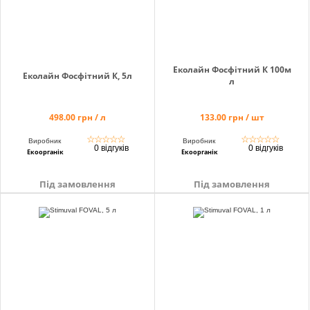
Еколайн Фосфітний К 100м
Еколайн Фосфітний К, 5л
л
498.00 грн / л
133.00 грн / шт
☆
☆
☆
☆
☆
☆
☆
☆
☆
☆
Виробник
Виробник
0 відгуків
0 відгуків
Екоорганік
Екоорганік
Під замовлення
Під замовлення