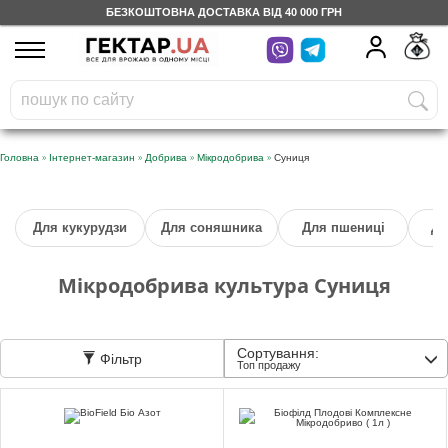
БЕЗКОШТОВНА ДОСТАВКА ВІД 40 000 ГРН
UA
RU
На вашому
грн
бонусному рахунку
Безкоштовно по Україні
»
»
»
»
Головна
Інтернет-магазин
Добрива
Мікродобрива
Суниця
0 800 203 302
Для кукурудзи
Для соняшника
Для пшениці
Дл
Категорії
Мікродобрива культура Суниця
Щоденник
Сортування:
Фільтр
Доставка
Топ продажу
Відгуки