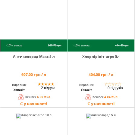
info@hectare.ua
-10%
знижка
667.70
грн
-10%
знижка
444.40
грн
Антиколорад Макс 5 л
Хлорпірівіт-агро 5л
607.00 грн / л
404.00 грн / л
★
★
★
★
★
☆
☆
☆
☆
☆
Виробник
Виробник
2 відгука
0 відгуків
Укравіт
Укравіт
Кешбек
6.07 ₴ /л
Кешбек
4.04 ₴ /л
Є у наявності
Є у наявності