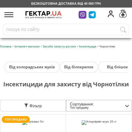
БЕЗКОШТОВНА ДОСТАВКА ВІД 40 000 ГРН
UA
RU
На вашому
грн
бонусному рахунку
Безкоштовно по Україні
»
»
»
»
Головна
Інтернет-магазин
Засоби захисту рослин
Інсектициди
Чорнотілки
0 800 203 302
Від колорадських жуків
Від білокрилок
Від блішок
Категорії
Інсектициди для захисту від Чорнотілки
Щоденник
Сортування:
Фільтр
Доставка
Топ продажу
ТОП ПРОДАЖУ
Відгуки