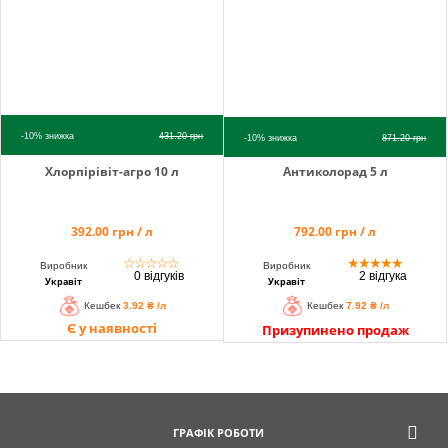
-10%
знижка
431.20
грн
-10%
знижка
871.20
грн
Хлорпірівіт-агро 10 л
Антиколорад 5 л
392.00 грн / л
792.00 грн / л
☆
☆
☆
☆
☆
★
★
★
★
★
Виробник
Виробник
0 відгуків
2 відгука
Укравіт
Укравіт
Кешбек
3.92 ₴ /л
Кешбек
7.92 ₴ /л
Є у наявності
Призупинено продаж
ГРАФІК РОБОТИ