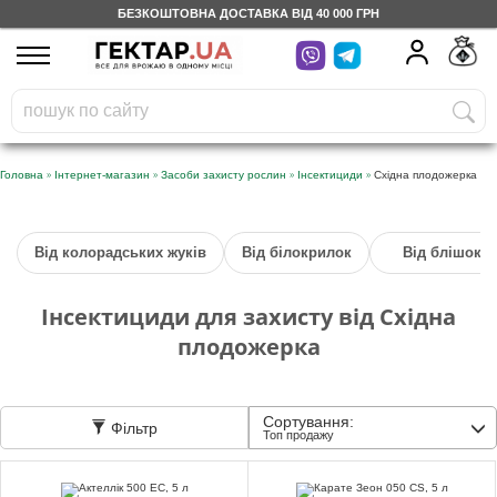
БЕЗКОШТОВНА ДОСТАВКА ВІД 40 000 ГРН
UA
RU
На вашому
грн
бонусному рахунку
Безкоштовно по Україні
»
»
»
»
Головна
Інтернет-магазин
Засоби захисту рослин
Інсектициди
Східна плодожерка
0 800 203 302
Від колорадських жуків
Від білокрилок
Від блішок
Категорії
Інсектициди для захисту від Східна
Щоденник
плодожерка
Доставка
Сортування:
Фільтр
Топ продажу
Відгуки