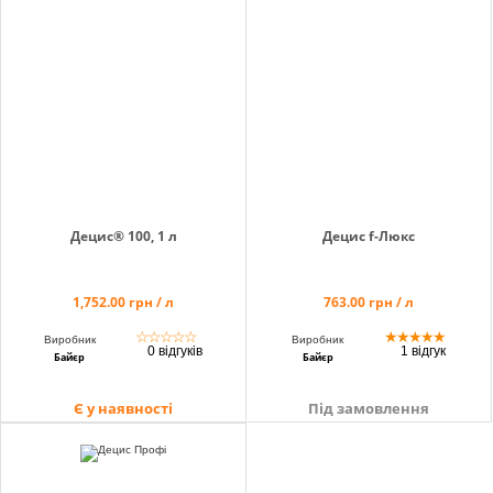
info@hectare.ua
Децис® 100, 1 л
Децис f-Люкс
1,752.00 грн / л
763.00 грн / л
☆
☆
☆
☆
☆
★
★
★
★
★
Виробник
Виробник
0 відгуків
1 відгук
Байєр
Байєр
Є у наявності
Під замовлення