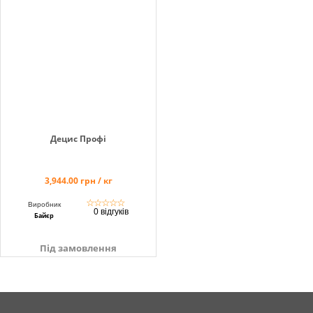
Децис Профі
3,944.00 грн / кг
☆
☆
☆
☆
☆
Виробник
0 відгуків
Байєр
Під замовлення