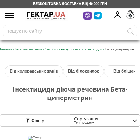
БЕЗКОШТОВНА ДОСТАВКА ВІД 40 000 ГРН
UA
RU
На вашому
грн
бонусному рахунку
Безкоштовно по Україні
»
»
»
»
Головна
Інтернет-магазин
Засоби захисту рослин
Інсектициди
Бета-циперметрин
0 800 203 302
Від колорадських жуків
Від білокрилок
Від блішок
Категорії
Інсектициди діюча речовина Бета-
Щоденник
циперметрин
Доставка
Сортування:
Фільтр
Топ продажу
Відгуки