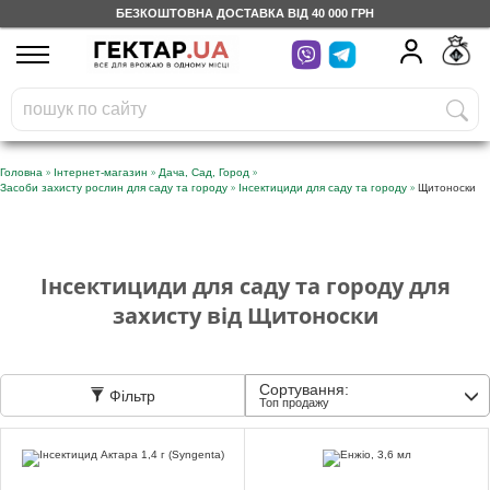
БЕЗКОШТОВНА ДОСТАВКА ВІД 40 000 ГРН
UA
RU
На вашому
грн
бонусному рахунку
Безкоштовно по Україні
»
»
»
Головна
Інтернет-магазин
Дача, Сад, Город
»
»
Засоби захисту рослин для саду та городу
Інсектициди для саду та городу
Щитоноски
0 800 203 302
Категорії
Інсектициди для саду та городу для
захисту від Щитоноски
Щоденник
Сортування:
Фільтр
Доставка
Топ продажу
Відгуки