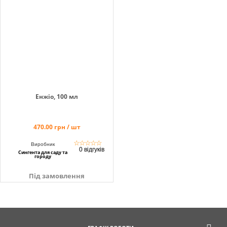
info@hectare.ua
Енжіо, 100 мл
470.00 грн / шт
☆
☆
☆
☆
☆
Виробник
0 відгуків
Сингента для саду та
городу
Під замовлення