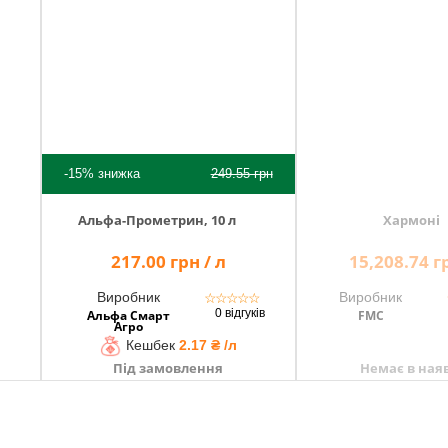
-15%
знижка
249.55
грн
Альфа-Прометрин, 10 л
Хармоні
217.00 грн / л
15,208.74 гр
Виробник
Виробник
☆
☆
☆
☆
☆
0 відгуків
Альфа Смарт
FMC
Агро
Кешбек
2.17 ₴ /л
Під замовлення
Немає в ная