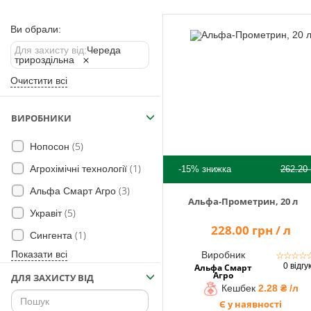
Помічник
Ви обрали:
Для захисту від:
Череда
трироздільна
0 800 203
Очистити всі
302
Безкоштовно
по Україні
ВИРОБНИКИ
+38 (096) 733
(5)
Нопосон
733 0
+38 (066) 733
(1)
Агрохімічні технології
-15%
знижка
262.20
733 0
(3)
+38 (093) 733
Альфа Смарт Агро
Альфа-Прометрин, 20 л
733 0
(5)
Укравіт
228.00 грн / л
(1)
Сингента
info@hectare.ua
Показати всі
Виробник
☆
☆
☆
☆
0 відгу
Альфа Смарт
Агро
ДЛЯ ЗАХИСТУ ВІД
Кешбек
2.28 ₴ /л
Є у наявності