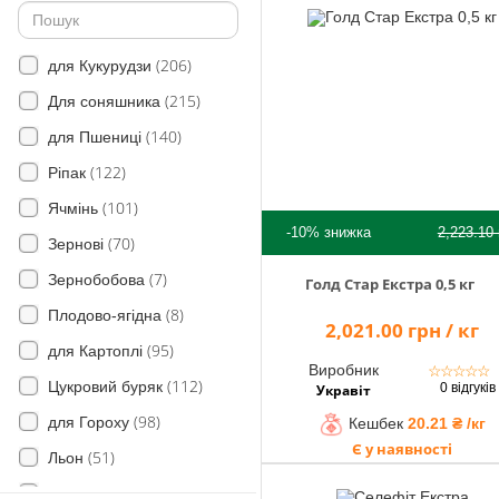
(18)
Цикорій дикий
(206)
(34)
Злинка канадська
для Кукурудзи
(215)
(30)
Сокирки польові
Для соняшника
(3)
(140)
Дзвінець
для Пшениці
(122)
(52)
Овес дикий (вівсюг)
Ріпак
(101)
(6)
Грястиця збірна
Ячмінь
-10%
знижка
2,223.10
(70)
(10)
Егілопс циліндричний
Зернові
(7)
(4)
Кипець гребінчастий
Зернобобова
Голд Стар Екстра 0,5 кг
(8)
(13)
Ячмінь мишачий
Плодово-ягідна
2,021.00 грн / кг
(95)
Падалиця культурних злаків
для Картоплі
Виробник
☆
☆
☆
☆
☆
(41)
(112)
Цукровий буряк
0 відгуків
Укравіт
(49)
Свинорий пальчастий
(98)
для Гороху
Кешбек
20.21 ₴ /кг
(2)
Всі види щетинника
Є у наявності
(51)
Льон
(1)
Келерія
(15)
Рис