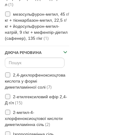
(1)
л
(71)
незабудка польова
мезосульфурон-метил, 45 г/
(6)
кохія вінична
кг + тієнкарбазон-метил, 22,5 г/
(7)
кг + йодосульфурон-метил-
Дескуранія
натрій, 9 г/кг + мефенпір-діетил
(3)
Злинка
(1)
(сафенер), 135 г/кг
(18)
Куколиця
ДІЮЧА РЕЧОВИНА
(15)
Елевзина індійська
(20)
Росичка(види)
(13)
Роман собачий
2,4-дихлорфеноксиоцтова
кислота у формі
(111)
Грицики звичайні
(7)
диметиламінної солі
(2)
Комеліна
2-етилгексиловий ефір 2,4-
(15)
Д г/л
(15)
Гібіскус трійчастий
2-метил-4-
(31)
Сухоребрик лікарський
хлорфеноксиоцтової кислоти
(1)
Чорнобривці
(2)
диметиламінна сіль
Падалиця традиційного
Ізопропіламінна сіль