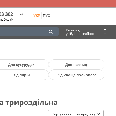
03 302
УКР
РУС
по Україні
Вітаємо,
увійдіть в кабінет
Для кукурудзи
Для пшениці
Від пирій
Від хвоща польового
да трироздільна
Сортування:
Топ продажу