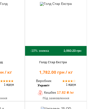
-10%
знижка
1,960.20
грн
лд
Голд Стар Екстра
н / кг
1,782.00 грн / кг
Виробник
★
★
★
★
★
★
★
★
★
☆
1 відгук
1 відгук
Укравіт
Кешбек
17.82 ₴ /кг
ення
Під замовлення