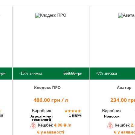
грн
-15%
знижка
558.90
грн
-8%
знижка
Клодекс ПРО
Аватар
486.00 грн / л
234.00 грн
Виробник
Виробник
☆
★
★
★
★
★
ків
1 відгук
Агрохімічні
Нопосон
технології
Кешбек
4.86 ₴ /л
Кешбек
2.
Є у наявності
Є у наявно