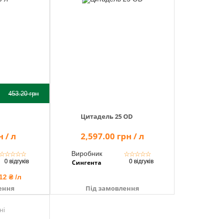
453.20
грн
Цитадель 25 OD
 / л
2,597.00 грн / л
Виробник
☆
☆
☆
☆
☆
☆
☆
☆
☆
☆
0 відгуків
0 відгуків
Сингента
12 ₴ /л
ення
Під замовлення