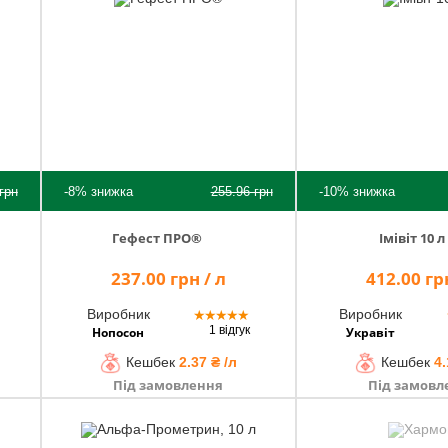
грн
-8%
знижка
255.96
грн
-10%
знижка
Гефест ПРО®
Імівіт 10 л
237.00 грн / л
412.00 грн
Виробник
Виробник
★
★
★
★
★
1 відгук
Нопосон
Укравіт
Кешбек
2.37 ₴ /л
Кешбек
4.
Під замовлення
Під замовл