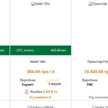
грн
-10%
знижка
422.40
грн
Імівіт 20л
Гранстар Го
384.00 грн / л
10,920.00 гр
Виробник
Виробник
☆
☆
☆
☆
☆
0 відгуків
Укравіт
FMC
Кешбек
3.84 ₴ /л
Є у наявності
Під замовл