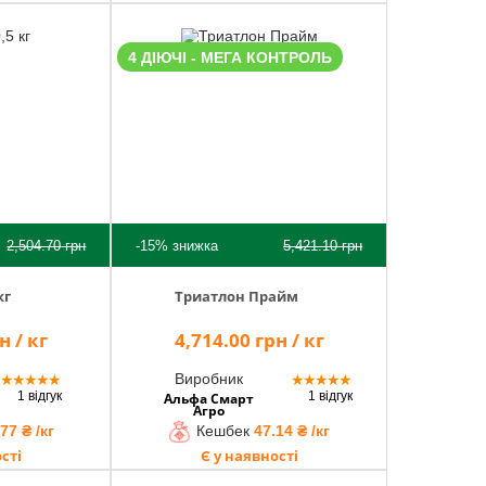
4 ДІЮЧІ - МЕГА КОНТРОЛЬ
2,504.70
грн
-15%
знижка
5,421.10
грн
кг
Триатлон Прайм
н / кг
4,714.00 грн / кг
Виробник
★
★
★
★
★
★
★
★
★
★
1 відгук
1 відгук
Альфа Смарт
Агро
77 ₴ /кг
Кешбек
47.14 ₴ /кг
сті
Є у наявності