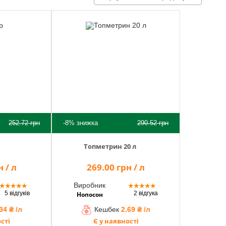
252.72
грн
-8%
знижка
290.52
грн
Топметрин 20 л
 / л
269.00 грн / л
Виробник
★
★
★
★
★
★
★
★
★
★
5 відгуків
2 відгука
Нопосон
34 ₴ /л
Кешбек
2.69 ₴ /л
сті
Є у наявності