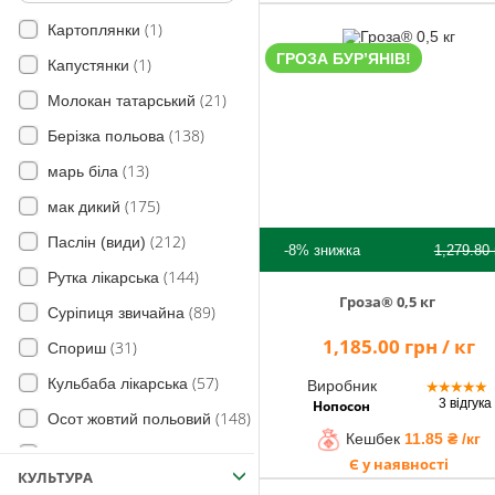
(1)
Картоплянки
ГРОЗА БУР’ЯНІВ!
(1)
Капустянки
(21)
Молокан татарський
(138)
Берізка польова
(13)
марь біла
(175)
мак дикий
(212)
Паслін (види)
-8%
знижка
1,279.80
(144)
Рутка лікарська
Гроза® 0,5 кг
(89)
Суріпиця звичайна
1,185.00 грн / кг
(31)
Спориш
(57)
Кульбаба лікарська
Виробник
★
★
★
★
★
3 відгука
Нопосон
(148)
Осот жовтий польовий
Кешбек
11.85 ₴ /кг
(83)
Молочай
Є у наявності
КУЛЬТУРА
(6)
Коноплі дикі