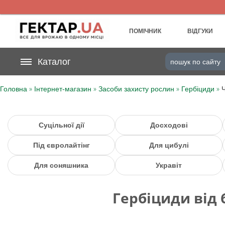
UA
RU
ПОМІЧНИК
ВІДГУКИ
На вашому
Каталог
грн
бонусному рахунку
»
»
»
»
Головна
Інтернет-магазин
Засоби захисту рослин
Гербіциди
Категорії
Щоденник
Суцільної дії
Досходові
Під євролайтінг
Для цибулі
Доставка
Для соняшника
Укравіт
Відгуки
Гербіциди від 
Кошик