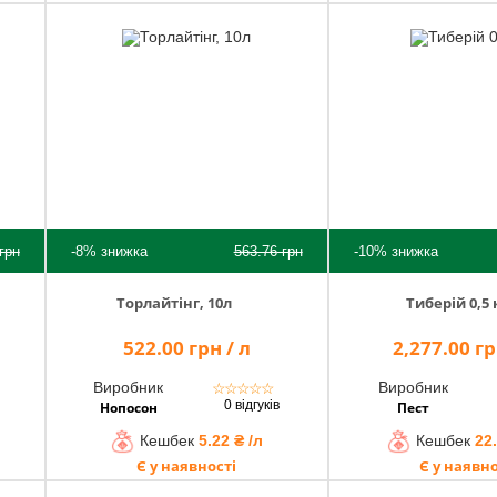
грн
-8%
знижка
563.76
грн
-10%
знижка
Торлайтінг, 10л
Тиберій 0,5 
522.00 грн / л
2,277.00 гр
Виробник
Виробник
☆
☆
☆
☆
☆
0 відгуків
Нопосон
Пест
Кешбек
5.22 ₴ /л
Кешбек
22.
Є у наявності
Є у наявно