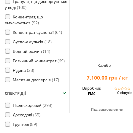
(63)
Гранули, що диспергуються
(100)
у воді
(9)
Люцерна
(9)
Сить
Концентрат, що
(8)
Просо
(29)
Дурман смердючий
(92)
емульгується
(12)
Овес
(120)
Канатник Теофраста
(64)
Концентрат суспензії
(17)
Жито
(11)
М'ята
(18)
Суспо-емульсія
(9)
Баштанні
(103)
Просо (види)
(14)
Водний розчин
(18)
Капуста
(266)
Щириця (види)
(69)
Розчинний концентрат
(2)
Баклажани
Калібр
(99)
Курячі очки польові
(28)
Рідина
(4)
Тритикале
(17)
7,100.00 грн / кг
Ваточник сірійський
(17)
Масляна дисперсія
(4)
на Кавуни
Собача петрушка звичайна
Виробник
☆
☆
☆
☆
☆
(1)
Мікроемульсія
(44)
СПЕКТР ДІЇ
0 відгуків
FMC
Еспарцет (насіннєві посіви)
(3)
(1)
Порошок, що змочується
(3)
Кіксія несправжня
(298)
Післясходовий
(6)
Концентрат емульсії
(2)
Під замовлення
Лаванда
(6)
Деревій звичайний
(65)
Досходові
(1)
Аніс
(62)
Жовтець
(89)
Грунтові
(1)
Люпин
(133)
Осот рожевий