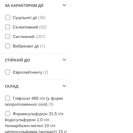
(5)
Огірки
ЗА ХАРАКТЕРОМ ДІЇ
(7)
повитиця
(1)
Перець
(14)
Подорожник великий
(36)
Суцільної дії
(2)
Часник
(31)
Полин гіркий
(92)
Селективний
(1)
Тютюн
(20)
Вівсюг Людовика
(201)
Системний
(3)
Томати безрозсадні
(46)
Осот шорсткий
(1)
Вибіркової дії
(2)
Коріандр
(2)
Колосняк
СТІЙКИЙ ДО
(1)
Плодові
(15)
Очерет звичайний
(3)
на Гречку
(2)
Євролайтнингу
(11)
Лопух великий
(39)
Кукурудза
(14)
Чина бульбиста
СКЛАД
(56)
Герань
Гліфосат 480 г/л (у формі
(34)
Горобейник польовий
(9)
ізопропіламінної солі)
(15)
щавель горобиний
Форамсульфурон 31,5 г/л
йодосульфурон 1,0 г/л
(13)
щавель кучерявий
тієнкарбазон-метил 10 г/л
(11)
щавель туполистий
ципросульфамід (антидот) 15 г/