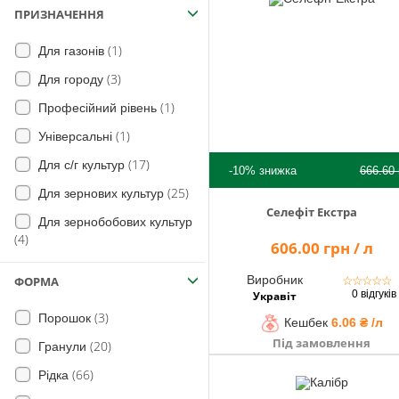
(29)
ПРИЗНАЧЕННЯ
Стоколос безостий
(7)
Огірок
(11)
Горець
(1)
Для газонів
(205)
для Сої
(14)
Райграс
(3)
Для городу
(43)
для Цибулі
(18)
сорго двоколірне
(1)
Професійний рівень
(46)
Морква
(8)
райграс пасовищний
(1)
Універсальні
(18)
Овочі
(2)
манжетка польова
(17)
Для с/г культур
(4)
Яблуня
-10%
знижка
666.60
(19)
жабрій жорсткий
(25)
Для зернових культур
(12)
для Винограду
Селефіт Екстра
(269)
Лобода (види)
Для зернобобових культур
(26)
Томат
(4)
(209)
амброзія полинолиста
606.00 грн / л
(1)
Полуниця
(144)
глуха кропива
(1)
Виробник
ФОРМА
Хміль
☆
☆
☆
☆
☆
0 відгуків
Укравіт
(47)
щавель
(10)
Гірчиця
(3)
Порошок
Кешбек
6.06 ₴ /л
(40)
Просо волосовидне
(7)
Нут
Під замовлення
(20)
Гранули
(113)
Пирій повзучий
(4)
Петрушка
(66)
Рідка
Пальчатка криваво-червона
(16)
Сорго