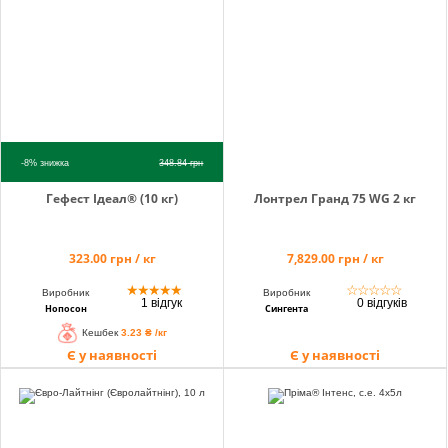
-8%
знижка
348.84
грн
Гефест Ідеал® (10 кг)
Лонтрел Гранд 75 WG 2 кг
323.00 грн / кг
7,829.00 грн / кг
★
★
★
★
★
☆
☆
☆
☆
☆
Виробник
Виробник
1 відгук
0 відгуків
Нопосон
Сингента
Кешбек
3.23 ₴ /кг
Є у наявності
Є у наявності