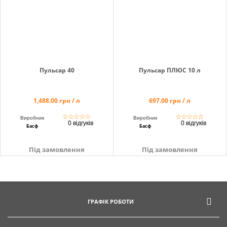
Пульсар 40
Пульсар ПЛЮС 10 л
1,488.00 грн / л
697.00 грн / л
☆
☆
☆
☆
☆
☆
☆
☆
☆
☆
Виробник
Виробник
0 відгуків
0 відгуків
Басф
Басф
Під замовлення
Під замовлення
ГРАФІК РОБОТИ