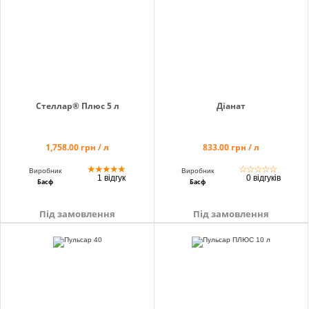
Стеллар® Плюс 5 л
Діанат
1,758.00 грн / л
833.00 грн / л
★
★
★
★
★
☆
☆
☆
☆
☆
Виробник
Виробник
1 відгук
0 відгуків
Басф
Басф
Під замовлення
Під замовлення