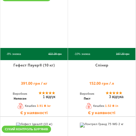
info@hectare.ua
-8%
знижка
422.28
грн
-10%
знижка
167.20
грн
Гефест Пауер® (10 кг)
Спінер
391.00 грн / кг
152.00 грн / л
★
★
★
★
★
★
★
★
★
★
Виробник
Виробник
1 відгук
3 відгука
Нопосон
Пест
Кешбек
3.91 ₴ /кг
Кешбек
1.52 ₴ /л
Є у наявності
Є у наявності
СУХИЙ КОНТРОЛЬ БУР'ЯНІВ