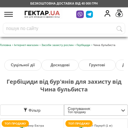
БЕЗКОШТОВНА ДОСТАВКА ВІД 40 000 ГРН
UA
RU
На вашому
грн
бонусному рахунку
Безкоштовно по Україні
»
»
»
»
Головна
Інтернет-магазин
Засоби захисту рослин
Гербіциди
Чина бульбиста
0 800 203 302
Суцільної дії
Досходові
Грунтові
Дл
Категорії
Гербіциди від бур'янів для захисту від
Щоденник
Чина бульбиста
Доставка
Сортування:
Фільтр
Топ продажу
Відгуки
ТОП ПРОДАЖУ
ТОП ПРОДАЖУ