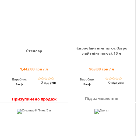
Євро-Лайтнінг плюс (Євро
Стеллар
лайтнінг плюс), 10 л
1,442.00 грн / л
963.00 грн / л
☆
☆
☆
☆
☆
☆
☆
☆
☆
☆
Виробник
Виробник
0 відгуків
0 відгуків
Басф
Басф
Під замовлення
Призупинено продаж