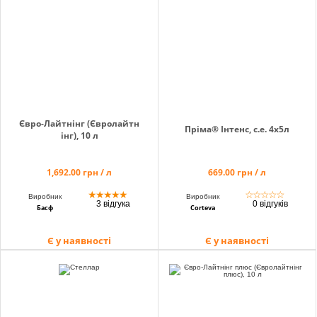
Євро-Лайтнінг (Євролайтн
Пріма® Інтенс, с.е. 4х5л
інг), 10 л
1,692.00 грн / л
669.00 грн / л
★
★
★
★
★
☆
☆
☆
☆
☆
Виробник
Виробник
3 відгука
0 відгуків
Басф
Corteva
Є у наявності
Є у наявності