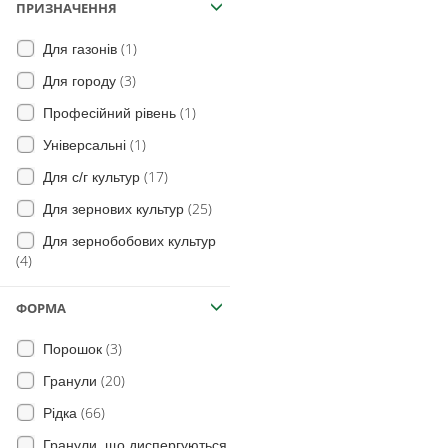
(29)
ПРИЗНАЧЕННЯ
Стоколос безостий
(7)
Огірок
(11)
Горець
(1)
Для газонів
(205)
для Сої
(14)
Райграс
(3)
Для городу
(43)
для Цибулі
(18)
сорго двоколірне
(1)
Професійний рівень
(46)
Морква
(8)
райграс пасовищний
(1)
Універсальні
(18)
Овочі
(2)
манжетка польова
(17)
Для с/г культур
(4)
Яблуня
(19)
жабрій жорсткий
(25)
Для зернових культур
(12)
для Винограду
(269)
Лобода (види)
Для зернобобових культур
(26)
Томат
(4)
(209)
амброзія полинолиста
(1)
Полуниця
(144)
глуха кропива
(1)
ФОРМА
Хміль
(47)
щавель
(10)
Гірчиця
(3)
Порошок
(40)
Просо волосовидне
(7)
Нут
(20)
Гранули
(113)
Пирій повзучий
(4)
Петрушка
(66)
Рідка
Пальчатка криваво-червона
(16)
Сорго
(63)
Гранули, що диспергуються