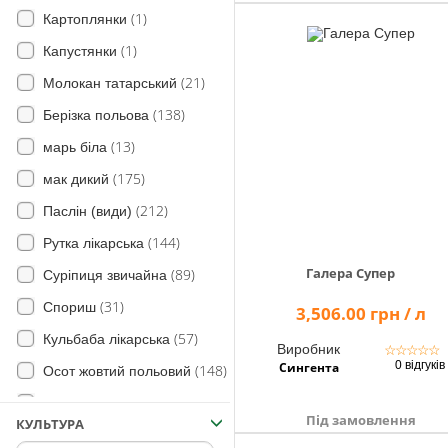
(1)
Картоплянки
(1)
Капустянки
(21)
Молокан татарський
(138)
Берізка польова
(13)
марь біла
(175)
мак дикий
(212)
Паслін (види)
(144)
Рутка лікарська
Галера Супер
(89)
Суріпиця звичайна
(31)
Спориш
3,506.00 грн / л
(57)
Кульбаба лікарська
Виробник
☆
☆
☆
☆
☆
0 відгуків
Сингента
(148)
Осот жовтий польовий
(83)
Молочай
Під замовлення
КУЛЬТУРА
(6)
Коноплі дикі