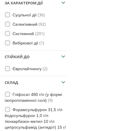
(5)
Огірки
ЗА ХАРАКТЕРОМ ДІЇ
(7)
повитиця
(1)
Перець
(14)
Подорожник великий
(36)
Суцільної дії
(2)
Часник
(31)
Полин гіркий
(92)
Селективний
(1)
Тютюн
(20)
Вівсюг Людовика
(201)
Системний
(3)
Томати безрозсадні
(46)
Осот шорсткий
(1)
Вибіркової дії
(2)
Коріандр
(2)
Колосняк
СТІЙКИЙ ДО
(1)
Плодові
(15)
Очерет звичайний
(3)
на Гречку
(2)
Євролайтнингу
(11)
Лопух великий
(39)
Кукурудза
(14)
Чина бульбиста
СКЛАД
(56)
Герань
Гліфосат 480 г/л (у формі
(34)
Горобейник польовий
(9)
ізопропіламінної солі)
(15)
щавель горобиний
Форамсульфурон 31,5 г/л
йодосульфурон 1,0 г/л
(13)
щавель кучерявий
тієнкарбазон-метил 10 г/л
(11)
щавель туполистий
ципросульфамід (антидот) 15 г/