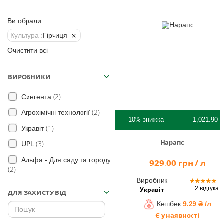
Помічник
Ви обрали:
Культура :
Гірчиця
0 800 203
Очистити всі
302
Безкоштовно
ВИРОБНИКИ
по Україні
+38 (096) 733
(2)
Сингента
733 0
(2)
Агрохімічні технології
+38 (066) 733
-10%
знижка
1,021.90
733 0
(1)
Укравіт
+38 (093) 733
Нарапс
(3)
UPL
733 0
Альфа - Для саду та городу
929.00 грн / л
info@hectare.ua
(2)
Виробник
★
★
★
★
★
2 відгука
Укравіт
ДЛЯ ЗАХИСТУ ВІД
Кешбек
9.29 ₴ /л
Є у наявності