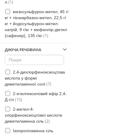
(1)
л
(71)
незабудка польова
мезосульфурон-метил, 45 г/
(6)
кохія вінична
кг + тієнкарбазон-метил, 22,5 г/
(7)
кг + йодосульфурон-метил-
Дескуранія
натрій, 9 г/кг + мефенпір-діетил
(3)
Злинка
(1)
(сафенер), 135 г/кг
(18)
Куколиця
ДІЮЧА РЕЧОВИНА
(15)
Елевзина індійська
(20)
Росичка(види)
(13)
Роман собачий
2,4-дихлорфеноксиоцтова
кислота у формі
(111)
Грицики звичайні
(7)
диметиламінної солі
(2)
Комеліна
2-етилгексиловий ефір 2,4-
(15)
Д г/л
(15)
Гібіскус трійчастий
2-метил-4-
(31)
Сухоребрик лікарський
хлорфеноксиоцтової кислоти
(1)
Чорнобривці
(2)
диметиламінна сіль
Падалиця традиційного
Ізопропіламінна сіль