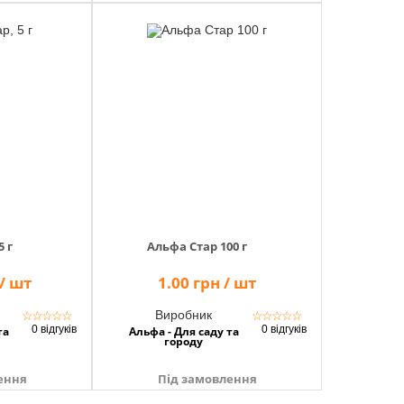
5 г
Альфа Стар 100 г
 / шт
1.00 грн / шт
Виробник
☆
☆
☆
☆
☆
☆
☆
☆
☆
☆
0 відгуків
0 відгуків
та
Альфа - Для саду та
городу
ення
Під замовлення