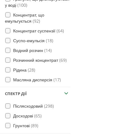
(100)
у воді
(9)
Люцерна
(9)
Сить
Концентрат, що
(8)
Просо
(29)
Дурман смердючий
(92)
емульгується
(12)
Овес
(120)
Канатник Теофраста
(64)
Концентрат суспензії
(17)
Жито
(11)
М'ята
(18)
Суспо-емульсія
(9)
Баштанні
(103)
Просо (види)
(14)
Водний розчин
(18)
Капуста
(266)
Щириця (види)
(69)
Розчинний концентрат
(2)
Баклажани
(99)
Курячі очки польові
(28)
Рідина
(4)
Тритикале
(17)
Ваточник сірійський
(17)
Масляна дисперсія
(4)
на Кавуни
Собача петрушка звичайна
(1)
Мікроемульсія
(44)
СПЕКТР ДІЇ
Еспарцет (насіннєві посіви)
(3)
(1)
Порошок, що змочується
(3)
Кіксія несправжня
(298)
Післясходовий
(6)
Концентрат емульсії
(2)
Лаванда
(6)
Деревій звичайний
(65)
Досходові
(1)
Аніс
(62)
Жовтець
(89)
Грунтові
(1)
Люпин
(133)
Осот рожевий