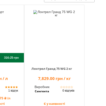
316.25
грн
Лонтрел Гранд 75 WG 2 кг
 / л
7,829.00 грн / кг
Виробник
★
★
★
★
★
☆
☆
☆
☆
☆
1 відгук
0 відгуків
Сингента
75 ₴ /л
сті
Є у наявності