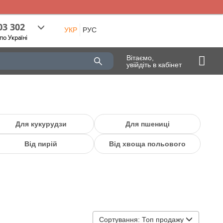
03 302
УКР
РУС
по Україні
Вітаємо,
увійдіть в кабінет
Для кукурудзи
Для пшениці
Від пирій
Від хвоща польового
Сортування:
Топ продажу