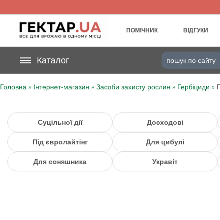
UA
RU
ПОМІЧНИК
ВІДГУКИ
На вашому
Каталог
грн
бонусному рахунку
»
»
»
»
Головна
Інтернет-магазин
Засоби захисту рослин
Гербіциди
Категорії
Щоденник
Суцільної дії
Досходові
Під євролайтінг
Для цибулі
Доставка
Для соняшника
Укравіт
Відгуки
Кошик