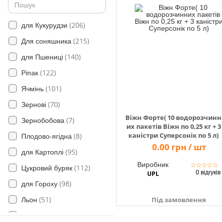
(18)
Цикорій дикий
(206)
(34)
Злинка канадська
для Кукурудзи
(215)
(30)
Сокирки польові
Для соняшника
(3)
(140)
Дзвінець
для Пшениці
(122)
(52)
Овес дикий (вівсюг)
Ріпак
(101)
(6)
Грястиця збірна
Ячмінь
(70)
(10)
Егілопс циліндричний
Зернові
Віжн Форте( 10 водорозчинн
(7)
(4)
Кипець гребінчастий
Зернобобова
их пакетів Віжн по 0,25 кг + 3
каністри Суперсонік по 5 л)
(8)
(13)
Ячмінь мишачий
Плодово-ягідна
0.00 грн / шт
(95)
Падалиця культурних злаків
для Картоплі
(41)
Виробник
☆
☆
☆
☆
☆
(112)
Цукровий буряк
0 відгуків
UPL
(49)
Свинорий пальчастий
(98)
для Гороху
(2)
Всі види щетинника
(51)
Під замовлення
Льон
(1)
Келерія
(15)
Рис