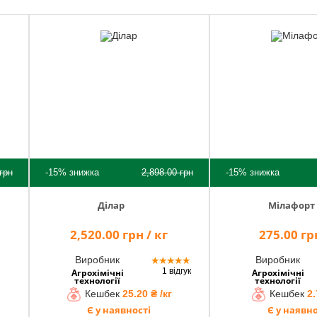
грн
-15%
знижка
2,898.00
грн
-15%
знижка
Ділар
Мілафорт
2,520.00 грн / кг
275.00 грн
Виробник
Виробник
★
★
★
★
★
1 відгук
Агрохімічні
Агрохімічні
технології
технології
Кешбек
25.20 ₴ /кг
Кешбек
2.
Є у наявності
Є у наявно