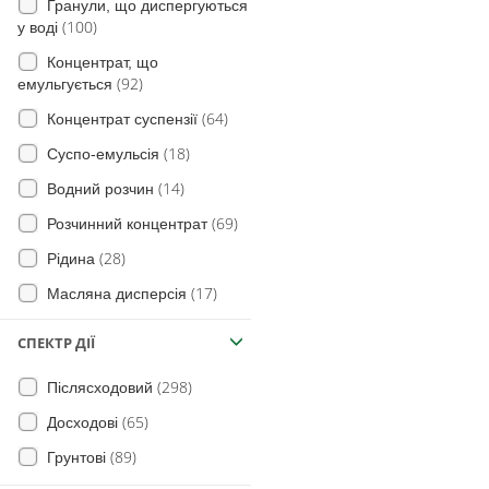
(63)
Гранули, що диспергуються
(100)
у воді
(9)
Люцерна
(9)
Сить
Концентрат, що
(8)
Просо
(29)
Дурман смердючий
(92)
емульгується
(12)
Овес
(120)
Канатник Теофраста
(64)
Концентрат суспензії
(17)
Жито
(11)
М'ята
(18)
Суспо-емульсія
(9)
Баштанні
(103)
Просо (види)
(14)
Водний розчин
(18)
Капуста
(266)
Щириця (види)
(69)
Розчинний концентрат
(2)
Баклажани
(99)
Курячі очки польові
(28)
Рідина
(4)
Тритикале
(17)
Ваточник сірійський
(17)
Масляна дисперсія
(4)
на Кавуни
Собача петрушка звичайна
(1)
Мікроемульсія
(44)
СПЕКТР ДІЇ
Еспарцет (насіннєві посіви)
(3)
(1)
Порошок, що змочується
(3)
Кіксія несправжня
(298)
Післясходовий
(6)
Концентрат емульсії
(2)
Лаванда
(6)
Деревій звичайний
(65)
Досходові
(1)
Аніс
(62)
Жовтець
(89)
Грунтові
(1)
Люпин
(133)
Осот рожевий