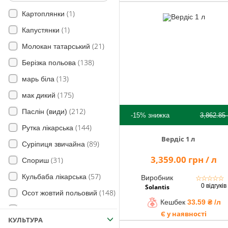
(1)
Картоплянки
(1)
Капустянки
(21)
Молокан татарський
(138)
Берізка польова
(13)
марь біла
(175)
мак дикий
(212)
Паслін (види)
-15%
знижка
3,862.85
(144)
Рутка лікарська
Вердіс 1 л
(89)
Суріпиця звичайна
3,359.00 грн / л
(31)
Спориш
(57)
Кульбаба лікарська
Виробник
☆
☆
☆
☆
☆
0 відгуків
Solantis
(148)
Осот жовтий польовий
Кешбек
33.59 ₴ /л
(83)
Молочай
Є у наявності
КУЛЬТУРА
(6)
Коноплі дикі