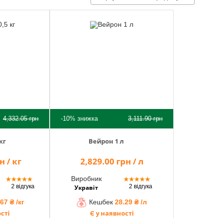
4,332.05
грн
-10%
знижка
3,111.90
грн
кг
Вейрон 1 л
н / кг
2,829.00 грн / л
Виробник
★
★
★
★
★
★
★
★
★
★
2 відгука
2 відгука
Укравіт
67 ₴ /кг
Кешбек
28.29 ₴ /л
сті
Є у наявності