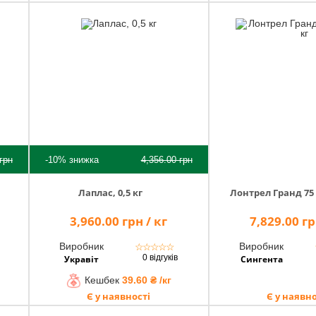
грн
-10%
знижка
4,356.00
грн
Лаплас, 0,5 кг
Лонтрел Гранд 75 
3,960.00 грн / кг
7,829.00 гр
Виробник
Виробник
☆
☆
☆
☆
☆
0 відгуків
Укравіт
Сингента
Кешбек
39.60 ₴ /кг
Є у наявності
Є у наявно