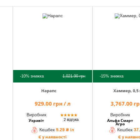
-10%
знижка
1,021.90
грн
-15%
знижка
Нарапс
Хаммер, 0,5 
929.00 грн / л
3,767.00 гр
Виробник
Виробник
★
★
★
★
★
2 відгука
Укравіт
Альфа Смарт
Агро
Кешбек
9.29 ₴ /л
Кешбек
37.
Є у наявності
Є у наявно