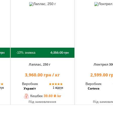
грн
-10%
знижка
4,356.00
грн
Лаплас, 250 г
Лонтрел 30
3,960.00 грн / кг
2,599.00 гр
Виробник
Виробник
★
★
★
★
★
★
★
гук
1 відгук
Укравіт
Corteva
Кешбек
39.60 ₴ /кг
Під замовлення
Під замовл