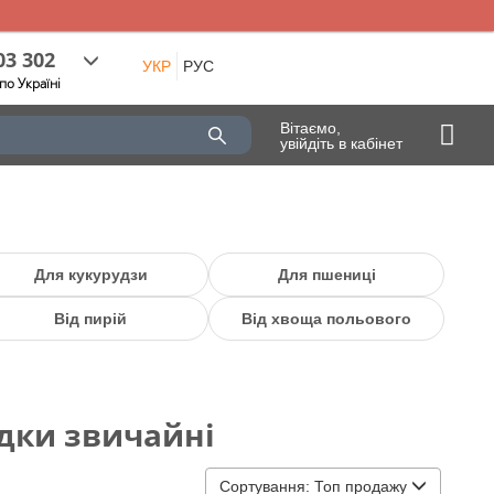
03 302
УКР
РУС
по Україні
Вітаємо,
увійдіть в кабінет
Для кукурудзи
Для пшениці
Від пирій
Від хвоща польового
ідки звичайні
Сортування:
Топ продажу