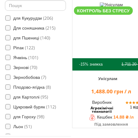
(18)
Цикорій дикий
КОНТРОЛЬ БЕЗ СТРЕСУ
(206)
(34)
Злинка канадська
для Кукурудзи
(215)
(30)
Сокирки польові
Для соняшника
(3)
(140)
Дзвінець
для Пшениці
(122)
(52)
Овес дикий (вівсюг)
Ріпак
(101)
(6)
Грястиця збірна
Ячмінь
-15%
знижка
1,711.20
(70)
(10)
Егілопс циліндричний
Зернові
(7)
(4)
Кипець гребінчастий
Зернобобова
Унісулам
(8)
(13)
Ячмінь мишачий
Плодово-ягідна
1,488.00 грн / л
(95)
Падалиця культурних злаків
для Картоплі
Виробник
★
★
★
(41)
(112)
Цукровий буряк
1 від
Агрохімічні
технології
(49)
Свинорий пальчастий
(98)
для Гороху
Кешбек
14.88 ₴ /л
(2)
Всі види щетинника
Під замовлення
(51)
Льон
(1)
Келерія
(15)
Рис