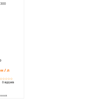
0
н / л
☆
☆
☆
☆
☆
0 відгуків
ення