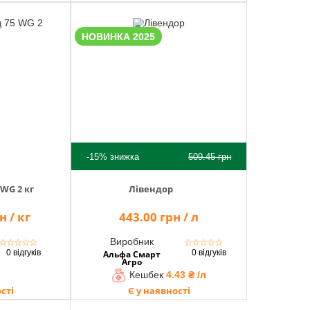
НОВИНКА 2025
-15%
знижка
509.45
грн
WG 2 кг
Лівендор
н / кг
443.00 грн / л
Виробник
☆
☆
☆
☆
☆
☆
☆
☆
☆
☆
0 відгуків
0 відгуків
Альфа Смарт
Агро
Кешбек
4.43 ₴ /л
сті
Є у наявності