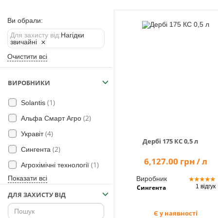
Помічник
Ви обрали:
Для захисту від:
Нагідки
звичайні
0 800 203
Очистити всі
302
Безкоштовно
по Україні
ВИРОБНИКИ
+38 (096) 733
(1)
Solantis
733 0
+38 (066) 733
(2)
Альфа Смарт Агро
733 0
(4)
+38 (093) 733
Укравіт
Дербі 175 КС 0,5 л
733 0
(2)
Сингента
6,127.00 грн / л
(1)
Агрохімічні технології
info@hectare.ua
Показати всі
Виробник
★
★
★
★
★
1 відгук
Сингента
ДЛЯ ЗАХИСТУ ВІД
Є у наявності