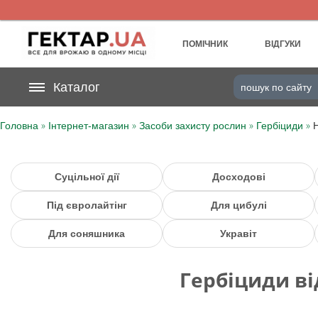
UA
RU
ПОМІЧНИК
ВІДГУКИ
На вашому
Каталог
грн
бонусному рахунку
»
»
»
»
Головна
Інтернет-магазин
Засоби захисту рослин
Гербіциди
Н
Категорії
Щоденник
Суцільної дії
Досходові
Під євролайтінг
Для цибулі
Доставка
Для соняшника
Укравіт
Відгуки
Гербіциди ві
Кошик