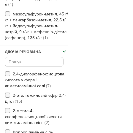
(1)
л
(71)
незабудка польова
мезосульфурон-метил, 45 г/
(6)
кохія вінична
кг + тієнкарбазон-метил, 22,5 г/
(7)
кг + йодосульфурон-метил-
Дескуранія
натрій, 9 г/кг + мефенпір-діетил
(3)
Злинка
(1)
(сафенер), 135 г/кг
(18)
Куколиця
ДІЮЧА РЕЧОВИНА
(15)
Елевзина індійська
(20)
Росичка(види)
(13)
Роман собачий
2,4-дихлорфеноксиоцтова
кислота у формі
(111)
Грицики звичайні
(7)
диметиламінної солі
(2)
Комеліна
2-етилгексиловий ефір 2,4-
(15)
Д г/л
(15)
Гібіскус трійчастий
2-метил-4-
(31)
Сухоребрик лікарський
хлорфеноксиоцтової кислоти
(1)
Чорнобривці
(2)
диметиламінна сіль
Падалиця традиційного
Ізопропіламінна сіль