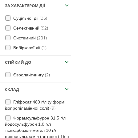
(5)
Огірки
ЗА ХАРАКТЕРОМ ДІЇ
(7)
повитиця
(1)
Перець
(14)
Подорожник великий
(36)
Суцільної дії
(2)
Часник
(31)
Полин гіркий
(92)
Селективний
(1)
Тютюн
(20)
Вівсюг Людовика
(201)
Системний
(3)
Томати безрозсадні
(46)
Осот шорсткий
(1)
Вибіркової дії
(2)
Коріандр
(2)
Колосняк
СТІЙКИЙ ДО
(1)
Плодові
(15)
Очерет звичайний
(3)
на Гречку
(2)
Євролайтнингу
(11)
Лопух великий
(39)
Кукурудза
(14)
Чина бульбиста
СКЛАД
(56)
Герань
Гліфосат 480 г/л (у формі
(34)
Горобейник польовий
(9)
ізопропіламінної солі)
(15)
щавель горобиний
Форамсульфурон 31,5 г/л
йодосульфурон 1,0 г/л
(13)
щавель кучерявий
тієнкарбазон-метил 10 г/л
(11)
щавель туполистий
ципросульфамід (антидот) 15 г/