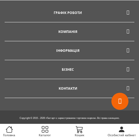
info@hectare.ua
ГРАФІК РОБОТИ
КОМПАНІЯ
ІНФОРМАЦІЯ
БІЗНЕС
КОНТАКТИ
Copyright © 2015 - 2026 «Гектар» є зареєстрованою торговою маркою. Всі права захищено.
Головна
Каталог
Кошик
Особистий кабінет