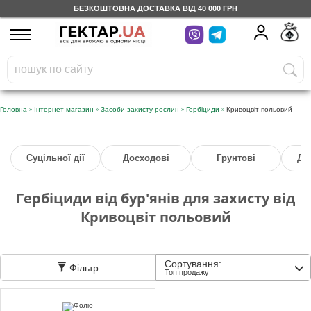
БЕЗКОШТОВНА ДОСТАВКА ВІД 40 000 ГРН
UA
RU
На вашому
грн
бонусному рахунку
Безкоштовно по Україні
»
»
»
»
Головна
Інтернет-магазин
Засоби захисту рослин
Гербіциди
Кривоцвіт польовий
0 800 203 302
Суцільної дії
Досходові
Грунтові
Дл
Категорії
Гербіциди від бур'янів для захисту від
Щоденник
Кривоцвіт польовий
Доставка
Сортування:
Фільтр
Топ продажу
Відгуки