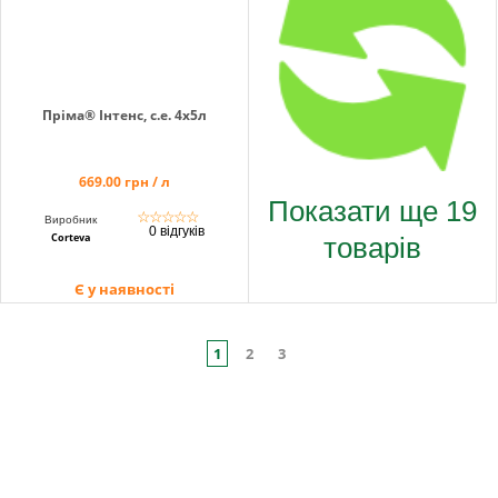
Пріма® Інтенс, с.е. 4х5л
669.00 грн / л
Показати ще 19
☆
☆
☆
☆
☆
Виробник
0 відгуків
товарів
Corteva
Є у наявності
1
2
3