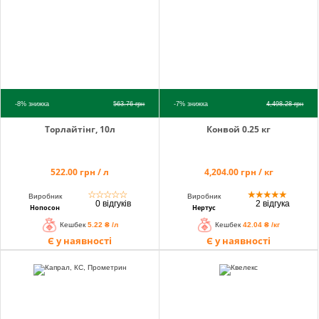
-8%
знижка
563.76
грн
-7%
знижка
4,498.28
грн
Торлайтінг, 10л
Конвой 0.25 кг
522.00 грн / л
4,204.00 грн / кг
☆
☆
☆
☆
☆
★
★
★
★
★
Виробник
Виробник
0 відгуків
2 відгука
Нопосон
Нертус
Кешбек
5.22 ₴ /л
Кешбек
42.04 ₴ /кг
Є у наявності
Є у наявності