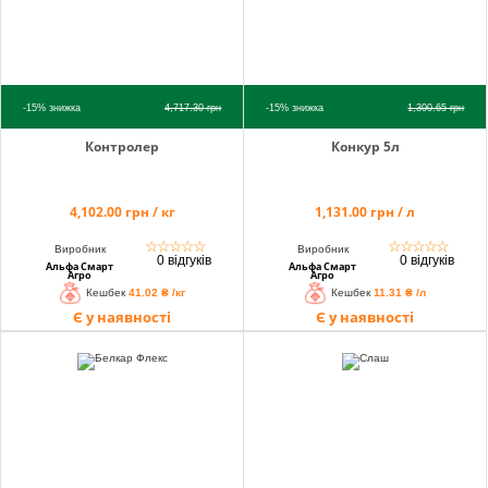
-15%
знижка
4,717.30
грн
-15%
знижка
1,300.65
грн
Контролер
Конкур 5л
4,102.00 грн / кг
1,131.00 грн / л
☆
☆
☆
☆
☆
☆
☆
☆
☆
☆
Виробник
Виробник
0 відгуків
0 відгуків
Альфа Смарт
Альфа Смарт
Агро
Агро
Кешбек
41.02 ₴ /кг
Кешбек
11.31 ₴ /л
Є у наявності
Є у наявності