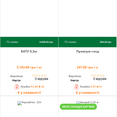
-7%
знижка
5,545.81
грн
-7%
знижка
264.29
грн
БАТУ 0,3кг
Преміум голд
5,183.00 грн / кг
247.00 грн / л
☆
☆
☆
☆
☆
☆
☆
☆
☆
☆
Виробник
Виробник
0 відгуків
0 відгуків
Нертус
Нертус
Кешбек
51.83 ₴ /кг
Кешбек
2.47 ₴ /л
Є у наявності
Є у наявності
БЕРЕ СКЛАДНІ БУР’ЯНИ