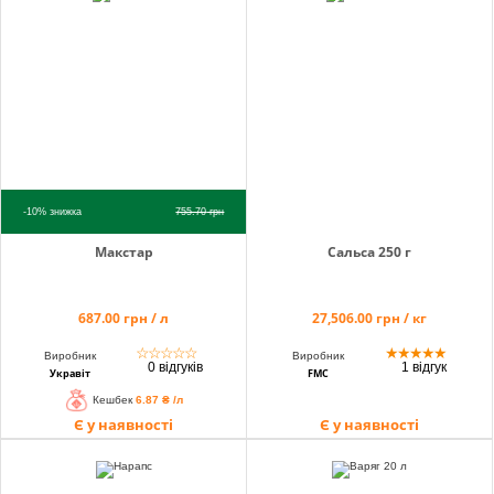
info@hectare.ua
-10%
знижка
755.70
грн
Макстар
Сальса 250 г
687.00 грн / л
27,506.00 грн / кг
☆
☆
☆
☆
☆
★
★
★
★
★
Виробник
Виробник
0 відгуків
1 відгук
Укравіт
FMC
Кешбек
6.87 ₴ /л
Є у наявності
Є у наявності