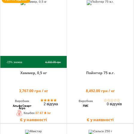
Кошик
Помічник
-15%
знижка
4,332.05
грн
0 800 203
Хаммер, 0,5 кг
Пойнтер 75 в.г.
302
Безкоштовно
по Україні
3,767.00 грн / кг
8,492.00 грн / кг
+38 (096) 733
★
★
★
★
★
☆
☆
☆
☆
☆
Виробник
Виробник
733 0
2 відгука
0 відгуків
Альфа Смарт
FMC
Агро
+38 (066) 733
Кешбек
37.67 ₴ /кг
733 0
Є у наявності
Є у наявності
+38 (093) 733
733 0