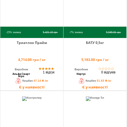
-15%
знижка
5,421.10
грн
-7%
знижка
5,545.81
грн
Триатлон Прайм
БАТУ 0,5кг
4,714.00 грн / кг
5,183.00 грн / кг
★
★
★
★
★
☆
☆
☆
☆
☆
Виробник
Виробник
1 відгук
0 відгуків
Альфа Смарт
Нертус
Агро
Кешбек
47.14 ₴ /кг
Кешбек
51.83 ₴ /кг
Є у наявності
Є у наявності