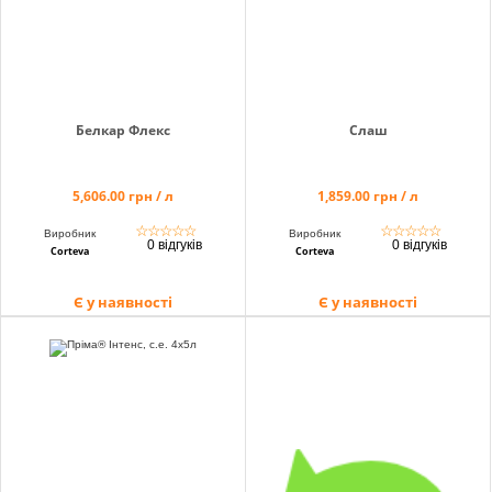
Белкар Флекс
Слаш
5,606.00 грн / л
1,859.00 грн / л
☆
☆
☆
☆
☆
☆
☆
☆
☆
☆
Виробник
Виробник
0 відгуків
0 відгуків
Corteva
Corteva
Є у наявності
Є у наявності