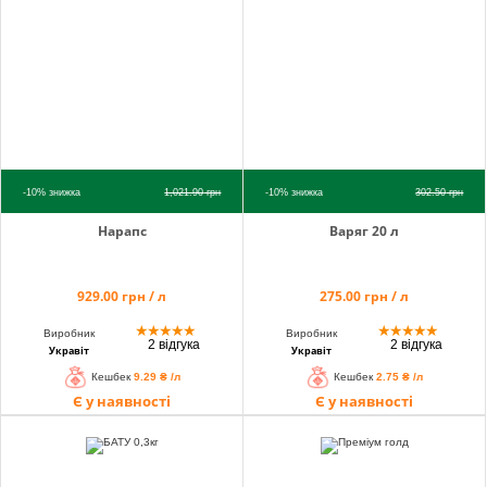
-10%
знижка
1,021.90
грн
-10%
знижка
302.50
грн
Нарапс
Варяг 20 л
929.00 грн / л
275.00 грн / л
★
★
★
★
★
★
★
★
★
★
Виробник
Виробник
2 відгука
2 відгука
Укравіт
Укравіт
Кешбек
9.29 ₴ /л
Кешбек
2.75 ₴ /л
Є у наявності
Є у наявності