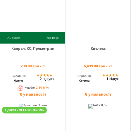
-7%
знижка
246.10
грн
Капрал, КС, Прометрин
Квелекс
230.00 грн / л
6,499.00 грн / кг
★
★
★
★
★
★
★
★
★
★
Виробник
Виробник
2 відгука
1 відгук
Нертус
Corteva
Кешбек
2.30 ₴ /л
Є у наявності
Є у наявності
4 ДІЮЧІ - МЕГА КОНТРОЛЬ