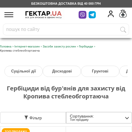
БЕЗКОШТОВНА ДОСТАВКА ВІД 40 000 ГРН
UA
RU
На вашому
грн
бонусному рахунку
Безкоштовно по Україні
»
»
»
»
Головна
Інтернет-магазин
Засоби захисту рослин
Гербіциди
Кропива стеблеобгортаюча
0 800 203 302
Категорії
Суцільної дії
Досходові
Грунтові
Дл
Гербіциди від бур'янів для захисту від
Щоденник
Кропива стеблеобгортаюча
Доставка
Сортування:
Фільтр
Топ продажу
Відгуки
ТОП ПРОДАЖУ