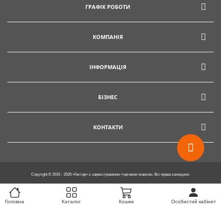
ГРАФІК РОБОТИ
info@hectare.ua
КОМПАНІЯ
ІНФОРМАЦІЯ
БІЗНЕС
КОНТАКТИ
Copyright © 2015 - 2026 «Гектар» є зареєстрованою торговою маркою. Всі права захищено.
Головна
Каталог
Кошик
Особистий кабінет