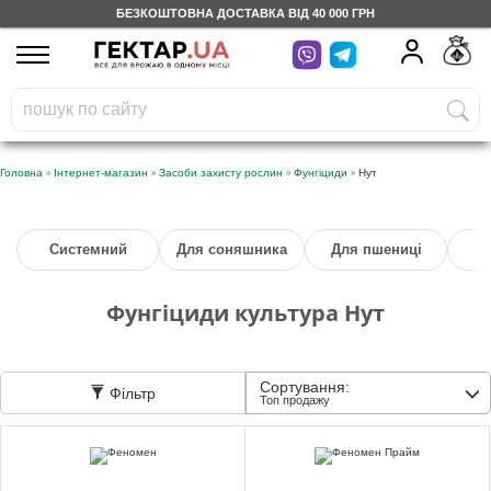
БЕЗКОШТОВНА ДОСТАВКА ВІД 40 000 ГРН
UA
RU
На вашому
грн
бонусному рахунку
Безкоштовно по Україні
»
»
»
»
Головна
Інтернет-магазин
Засоби захисту рослин
Фунгіциди
Нут
0 800 203 302
Системний
Для соняшника
Для пшениці
Категорії
Фунгіциди культура Нут
Щоденник
Сортування:
Фільтр
Доставка
Топ продажу
Відгуки