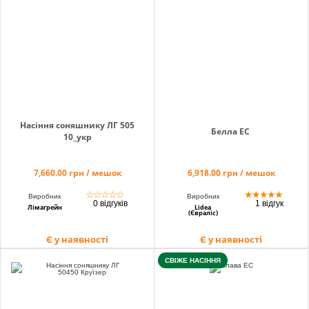
info@hectare.ua
Насіння соняшнику ЛГ 505
Белла ЕС
10_укр
7,660.00 грн / мешок
6,918.00 грн / мешок
☆
☆
☆
☆
☆
★
★
★
★
★
Виробник
Виробник
0 відгуків
1 відгук
Лімагрейн
Lidea
(Євраліс)
Є у наявності
Є у наявності
СВІЖЕ НАСІННЯ