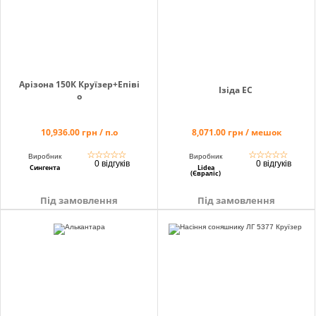
Арізона 150К Круїзер+Епіві
Ізіда ЕС
о
10,936.00 грн / п.о
8,071.00 грн / мешок
☆
☆
☆
☆
☆
☆
☆
☆
☆
☆
Виробник
Виробник
0 відгуків
0 відгуків
Сингента
Lidea
(Євраліс)
Під замовлення
Під замовлення