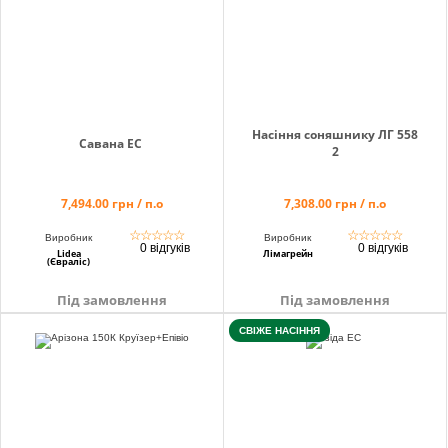
Насіння соняшнику ЛГ 558
Савана ЕС
2
7,494.00 грн / п.о
7,308.00 грн / п.о
☆
☆
☆
☆
☆
☆
☆
☆
☆
☆
Виробник
Виробник
0 відгуків
0 відгуків
Lidea
Лімагрейн
(Євраліс)
Під замовлення
Під замовлення
СВІЖЕ НАСІННЯ