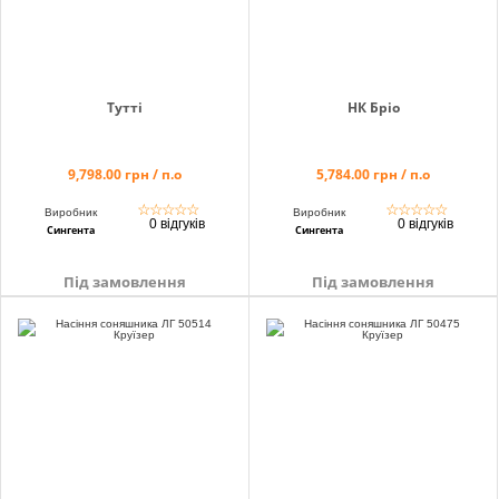
Тутті
НК Бріо
9,798.00 грн / п.о
5,784.00 грн / п.о
☆
☆
☆
☆
☆
☆
☆
☆
☆
☆
Виробник
Виробник
0 відгуків
0 відгуків
Сингента
Сингента
Під замовлення
Під замовлення