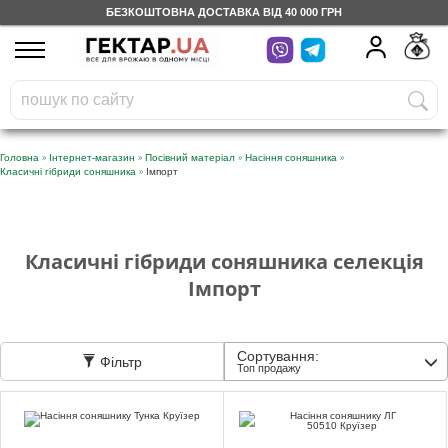
БЕЗКОШТОВНА ДОСТАВКА ВІД 40 000 ГРН
UA
RU
На вашому
грн
бонусному рахунку
Безкоштовно по Україні
»
»
»
»
Головна
Інтернет-магазин
Посівний матеріал
Насіння соняшника
»
Класичні гібриди соняшника
Імпорт
0 800 203 302
Категорії
Класичні гібриди соняшника селекція
Імпорт
Щоденник
Сортування:
Фільтр
Доставка
Топ продажу
Відгуки