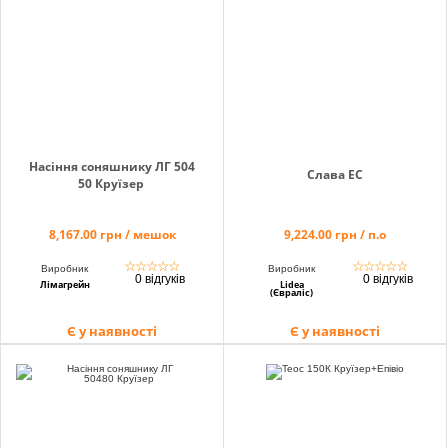
Насіння соняшнику ЛГ 504
Слава ЕС
50 Круїзер
8,167.00 грн / мешок
9,224.00 грн / п.о
☆
☆
☆
☆
☆
☆
☆
☆
☆
☆
Виробник
Виробник
0 відгуків
0 відгуків
Лімагрейн
Lidea
(Євраліс)
Є у наявності
Є у наявності