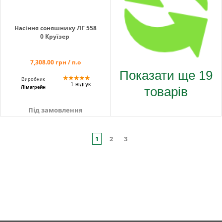
Насіння соняшнику ЛГ 558
0 Круїзер
7,308.00 грн / п.о
Показати ще 19
★
★
★
★
★
Виробник
1 відгук
товарів
Лімагрейн
Під замовлення
1
2
3