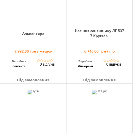
Насіння соняшнику ЛГ 537
Алькантара
7 Круїзер
7,992.00 грн / мешок
6,746.00 грн / п.о
☆
☆
☆
☆
☆
☆
☆
☆
☆
☆
Виробник
Виробник
0 відгуків
0 відгуків
Сингента
Лімагрейн
Під замовлення
Під замовлення