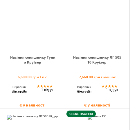
Кошик
Помічник
Насіння соняшнику Тунк
Насіння соняшнику ЛГ 505
а Круїзер
10 Круїзер
0 800 203
302
6,600.00 грн / п.о
7,660.00 грн / мешок
Безкоштовно
по Україні
★
★
★
★
★
★
★
★
★
★
Виробник
Виробник
1 відгук
1 відгук
Лімагрейн
Лімагрейн
+38 (096) 733
733 0
Є у наявності
Є у наявності
+38 (066) 733
733 0
СВІЖЕ НАСІННЯ
+38 (093) 733
733 0