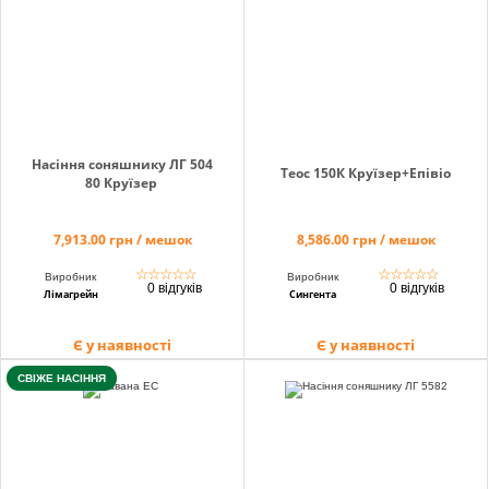
Насіння соняшнику ЛГ 504
Теос 150К Круїзер+Епівіо
80 Круїзер
7,913.00 грн / мешок
8,586.00 грн / мешок
☆
☆
☆
☆
☆
☆
☆
☆
☆
☆
Виробник
Виробник
0 відгуків
0 відгуків
Лімагрейн
Сингента
Є у наявності
Є у наявності
СВІЖЕ НАСІННЯ