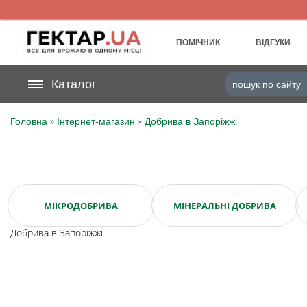
UA
RU
ПОМІЧНИК
ВІДГУКИ
На вашому
Каталог
грн
бонусному рахунку
»
»
Головна
Інтернет-магазин
Добрива в Запоріжжі
Категорії
Щоденник
Доставка
МІКРОДОБРИВА
МІНЕРАЛЬНІ ДОБРИВА
Добрива в Запоріжжі
Відгуки
Кошик