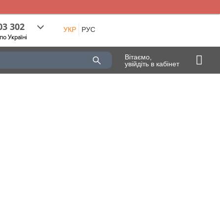
03 302
УКР
РУС
по Україні
Вітаємо,
увійдіть в кабінет