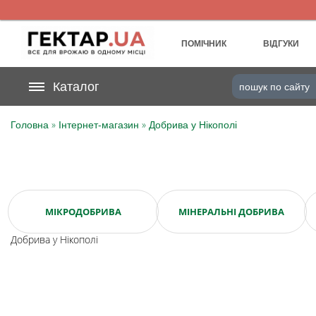
UA
RU
ПОМІЧНИК
ВІДГУКИ
На вашому
Каталог
грн
бонусному рахунку
»
»
Головна
Інтернет-магазин
Добрива у Нікополі
Категорії
Щоденник
Доставка
МІКРОДОБРИВА
МІНЕРАЛЬНІ ДОБРИВА
Добрива у Нікополі
Відгуки
Кошик