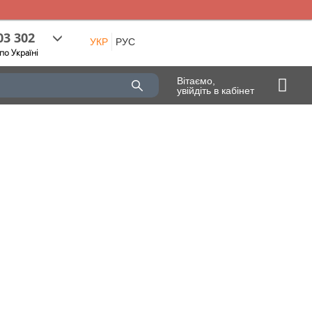
03 302
УКР
РУС
по Україні
Вітаємо,
увійдіть в кабінет