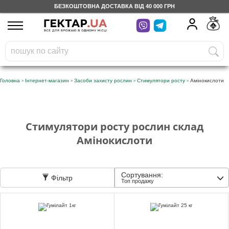
БЕЗКОШТОВНА ДОСТАВКА ВІД 40 000 ГРН
UA
RU
На вашому
грн
бонусному рахунку
Безкоштовно по Україні
»
»
»
»
Головна
Інтернет-магазин
Засоби захисту рослин
Стимулятори росту
Амінокислоти
0 800 203 302
Категорії
Стимулятори росту рослин склад
Амінокислоти
Щоденник
Сортування:
Фільтр
Топ продажу
Доставка
Відгуки