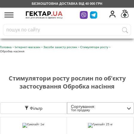
БЕЗКОШТОВНА ДОСТАВКА ВІД 40 000 ГРН
UA
RU
На вашому
грн
бонусному рахунку
Безкоштовно по Україні
»
»
»
»
Головна
Інтернет-магазин
Засоби захисту рослин
Стимулятори росту
Обробка насіння
0 800 203 302
Категорії
Стимулятори росту рослин по об'єкту
застосування Обробка насіння
Щоденник
Сортування:
Фільтр
Доставка
Топ продажу
Відгуки