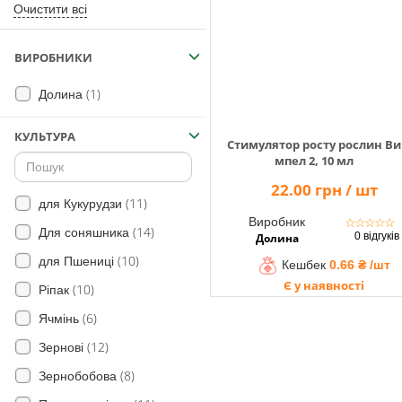
Помічник
Очистити всі
ВИРОБНИКИ
0 800 203
(1)
Долина
302
Безкоштовно
КУЛЬТУРА
Стимулятор росту рослин Ви
по Україні
мпел 2, 10 мл
+38 (096) 733
22.00 грн / шт
733 0
(11)
для Кукурудзи
+38 (066) 733
Виробник
☆
☆
☆
☆
☆
733 0
(14)
Для соняшника
0 відгуків
Долина
+38 (093) 733
(10)
для Пшениці
Кешбек
0.66 ₴ /шт
733 0
Є у наявності
(10)
Ріпак
info@hectare.ua
(6)
Ячмінь
(12)
Зернові
(8)
Зернобобова