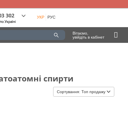
03 302
УКР
РУС
по Україні
Вітаємо,
увійдіть в кабінет
атоатомні спирти
Сортування:
Топ продажу