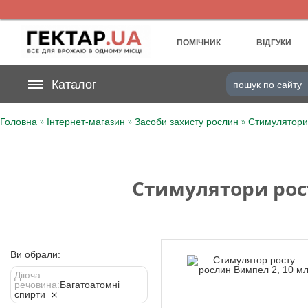
UA
RU
ПОМІЧНИК
ВІДГУКИ
На вашому
Каталог
грн
бонусному рахунку
»
»
»
Головна
Інтернет-магазин
Засоби захисту рослин
Стимулятори
Категорії
Щоденник
Стимулятори рос
Доставка
Відгуки
Ви обрали:
Кошик
Діюча
речовина:
Багатоатомні
спирти