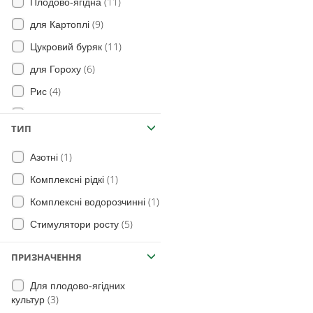
(11)
Плодово-ягідна
(9)
для Картоплі
(11)
Цукровий буряк
(6)
для Гороху
(4)
Рис
(6)
для Сої
ТИП
(1)
для Цибулі
(1)
Азотні
(1)
Морква
(1)
Комплексні рідкі
(12)
Овочі
(1)
Комплексні водорозчинні
(6)
Плоди
(5)
Стимулятори росту
(8)
для Винограду
(5)
Ягідна
ПРИЗНАЧЕННЯ
(4)
Томат
Для плодово-ягідних
(4)
Сорго
(3)
культур