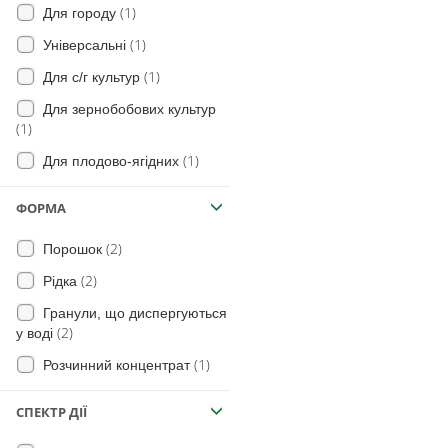
(3)
Просо
(1)
Для городу
(1)
Баштанні
(1)
Універсальні
(1)
Капуста
(1)
Для с/г культур
(3)
Баклажани
Для зернобобових культур
(1)
(4)
Перець
(1)
Для плодово-ягідних
(1)
Часник
(1)
Плодові
ФОРМА
(5)
Кукурудза
(2)
Порошок
(2)
Рідка
Гранули, що диспергуються
(2)
у воді
(1)
Розчинний концентрат
СПЕКТР ДІЇ