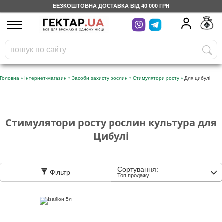
БЕЗКОШТОВНА ДОСТАВКА ВІД 40 000 ГРН
UA
RU
На вашому
грн
бонусному рахунку
Безкоштовно по Україні
»
»
»
»
Головна
Інтернет-магазин
Засоби захисту рослин
Стимулятори росту
Для цибулі
0 800 203 302
Категорії
Стимулятори росту рослин культура для
Цибулі
Щоденник
Сортування:
Фільтр
Топ продажу
Доставка
Відгуки