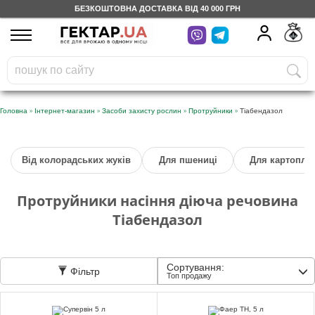
БЕЗКОШТОВНА ДОСТАВКА ВІД 40 000 ГРН
UA
RU
На вашому
грн
бонусному рахунку
Безкоштовно по Україні
»
»
»
»
Головна
Інтернет-магазин
Засоби захисту рослин
Протруйники
Тіабендазол
0 800 203 302
Від колорадських жуків
Для пшениці
Для картоплі
Категорії
Протруйники насіння діюча речовина
Щоденник
Тіабендазол
Доставка
Сортування:
Фільтр
Топ продажу
Відгуки