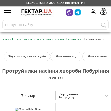
БЕЗКОШТОВНА ДОСТАВКА ВІД 40 000 ГРН
UA
RU
На вашому
грн
бонусному рахунку
Безкоштовно по Україні
»
»
»
»
Головна
Інтернет-магазин
Засоби захисту рослин
Протруйники
Побуріння листя
0 800 203 302
Від колорадських жуків
Для пшениці
Для картоплі
Категорії
Протруйники насіння хвороби Побуріння
Щоденник
листя
Доставка
Сортування:
Фільтр
Топ продажу
Відгуки