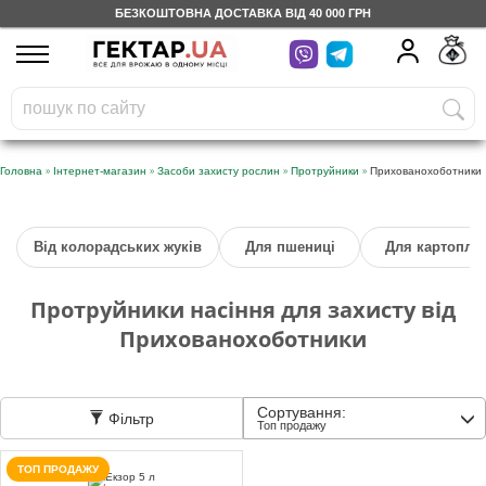
БЕЗКОШТОВНА ДОСТАВКА ВІД 40 000 ГРН
UA
RU
На вашому
грн
бонусному рахунку
Безкоштовно по Україні
»
»
»
»
Головна
Інтернет-магазин
Засоби захисту рослин
Протруйники
Прихованохоботники
0 800 203 302
Від колорадських жуків
Для пшениці
Для картоплі
Категорії
Протруйники насіння для захисту від
Щоденник
Прихованохоботники
Доставка
Сортування:
Фільтр
Топ продажу
Відгуки
ТОП ПРОДАЖУ