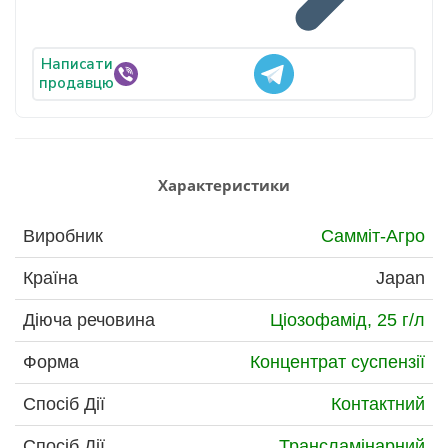
Написати
продавцю
Характеристики
Виробник
Самміт-Агро
Країна
Japan
Діюча речовина
Ціозофамід, 25 г/л
Форма
Концентрат суспензії
Спосіб Дії
Контактний
Спосіб Дії
Трансламінарний