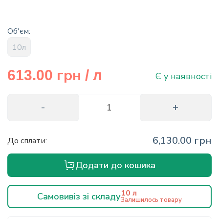
info@hectare.ua
Об'єм:
10л
грн
613.00
/ л
Є у наявності
6,130.00 грн
До сплати:
Додати до кошика
10 л
Самовивіз зі складу
Залишилось товару