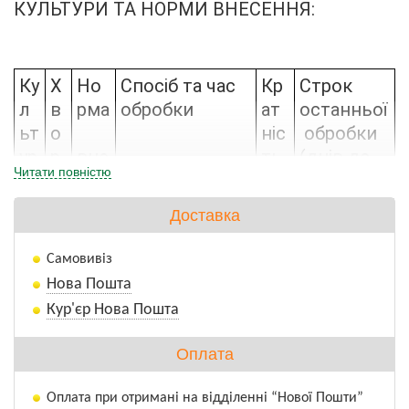
КУЛЬТУРИ ТА НОРМИ ВНЕСЕННЯ:
Ку
Х
Но
Спосіб та час 
Кр
Строк 
л
в
рма
обробки
ат
останньої
ьт
о
ніс
 обробки 
ур
р
вне
ть 
(днів до 
Читати повністю
а
о
сен
об
збору 
б
ня, 
ро
врожаю)
Доставка
а
л/
бо
га
к
Самовивіз
В
М
2,0
Обприскуванн
4
30
Нова Пошта
и
іл
я в період до 
Кур'єр Нова Пошта
н
д
цвітіння
Оплата
ог
ь
ра
ю
Оплата при отримані на відділенні “Нової Пошти”
д