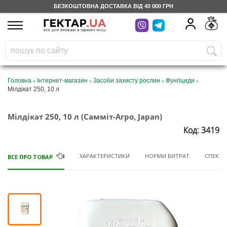
БЕЗКОШТОВНА ДОСТАВКА ВІД 40 000 ГРН
UA
RU
На вашому
грн
бонусному рахунку
Безкоштовно по Україні
»
»
»
»
Головна
Інтернет-магазин
Засоби захисту рослин
Фунгіциди
Мілдікат 250, 10 л
0 800 203 302
Мілдікат 250, 10 л (Самміт-Агро, Japan)
Категорії
Код: 3419
Щоденник
ХАРАКТЕРИСТИКИ
НОРМИ ВИТРАТ
СПЕКТР 
ВСЕ ПРО ТОВАР
Доставка
Відгуки