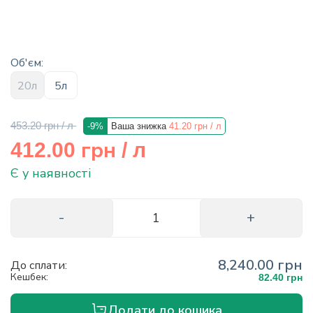
info@hectare.ua
Об'єм:
20л
5л
453.20 грн
/ л
-9%
Ваша знижка
41.20 грн
/ л
грн
412.00
/ л
Є у наявності
8,240.00 грн
До сплати:
Кешбек:
82.40 грн
Додати до кошика