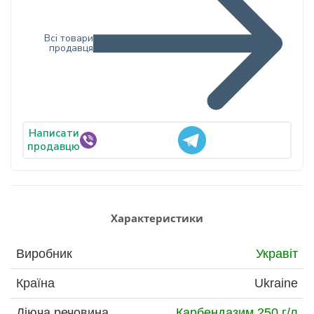
Всі товари
продавця
Написати
продавцю
Характеристики
Виробник
Укравіт
Країна
Ukraine
Діюча речовина
Карбендазим 250 г/л