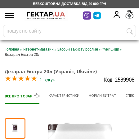
БЕЗКОШТОВНА ДОСТАВКА ВІД 40 000 ГРН
UA
RU
На вашому
грн
бонусному рахунку
Безкоштовно по Україні
»
»
»
»
Головна
Інтернет-магазин
Засоби захисту рослин
Фунгіциди
Дезарал Екстра 20л
0 800 203 302
Дезарал Екстра 20л (Укравіт, Ukraine)
Категорії
★
★
★
★
★
Код: 2539908
1 відгук
Щоденник
ХАРАКТЕРИСТИКИ
НОРМИ ВИТРАТ
СПЕКТР 
ВСЕ ПРО ТОВАР
Доставка
Відгуки