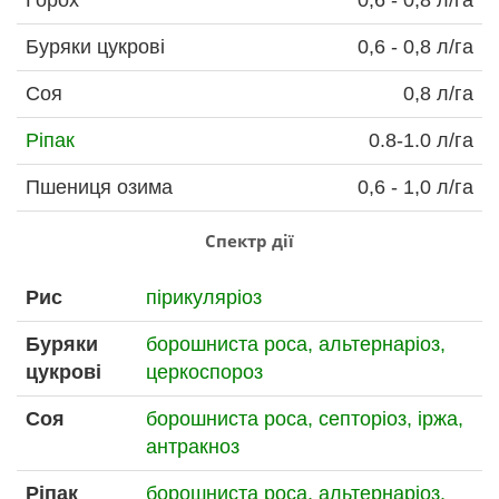
Горох
0,6 - 0,8 л/га
Буряки цукрові
0,6 - 0,8 л/га
Соя
0,8 л/га
Ріпак
0.8-1.0 л/га
Пшениця озима
0,6 - 1,0 л/га
Спектр дії
Рис
пірикуляріоз
Буряки
борошниста роса,
альтернаріоз,
цукрові
церкоспороз
Соя
борошниста роса,
септоріоз,
іржа,
антракноз
Ріпак
борошниста роса,
альтернаріоз,