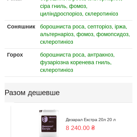
сіра гниль,
фомоз,
циліндроспоріоз,
склеротиніоз
Соняшник
борошниста роса,
септоріоз,
іржа,
альтернаріоз,
фомоз,
фомопсидоз,
склеротиніоз
Горох
борошниста роса,
антракноз,
фузаріозна коренева гниль,
склеротиніоз
Разом дешевше
Дезарал Екстра 20л 20 л
8 240.00 ₴