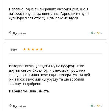
активних частинок металів забезпечує
відмінне прилипання до поверхонь і
Напевно, одне з найкращих мікродобрив, що я
швидке проникнення в клітини
використовував за ввесь час. Гарно витягнуло
культуру після стресу. Всім рекомендую!!
рослин.
В склад мікродобрива
Кукурудза
Биофилд
входить комплекс
0
0
Відповісти
мікроелементів без сторонніх
домішок, які не створюють
Іван
★
★
★
★
★
фітотоксичного впливу на рослину і
повністю засвоюються.
Позакоренева обробка кукурудзи
Використовую цю підживку на кукурудзі вже
другий сезон. Сходи були рівномірні, рослина
мікродобривами
Кукурудза Биофилд
краще витримала перепади температур. На цей
забезпечить її збалансоване
рік також замомив кукурудзу та ще зробили
знижку на добриво
харчування, зменшить наслідки стресу
після обробки ззр, підвищить
Переваги
: Ціна , якість
врожайність культури на 10-20% і
поліпшить її якісні характеристики.
0
0
Відповісти