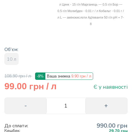
л Цинк - 15 г/л Марганець — 0.5 г/л Бор —
info@hectare.ua
0.5 г/л Молибден - 0.01 г / л Кобальт - 0.01 г /
л L — амінокислоти Ад'юванти 50 г/л рН = 7-
8
Об'єм:
10 л
108.90 грн
/ л
-9%
Ваша знижка
9.90 грн
/ л
грн
99.00
/ л
Є у наявності
990.00 грн
До сплати:
Кешбек:
29.70 грн