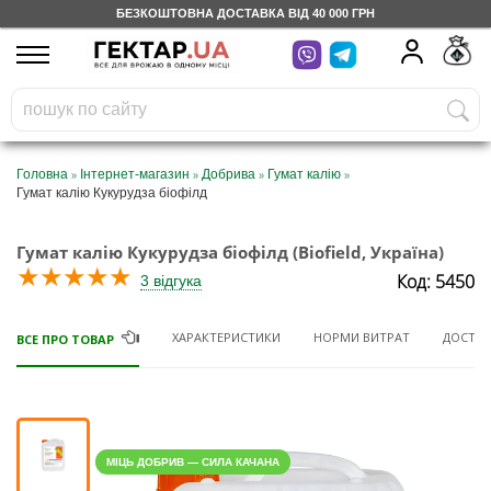
БЕЗКОШТОВНА ДОСТАВКА ВІД 40 000 ГРН
UA
RU
На вашому
грн
бонусному рахунку
Безкоштовно по Україні
»
»
»
»
Головна
Інтернет-магазин
Добрива
Гумат калію
Гумат калію Кукурудза біофілд
0 800 203 302
Гумат калію Кукурудза біофілд (Biofield, Україна)
Категорії
★
★
★
★
★
Код: 5450
3 відгука
Щоденник
ХАРАКТЕРИСТИКИ
НОРМИ ВИТРАТ
ДОСТАВ
ВСЕ ПРО ТОВАР
Доставка
Відгуки
МІЦЬ ДОБРИВ — СИЛА КАЧАНА