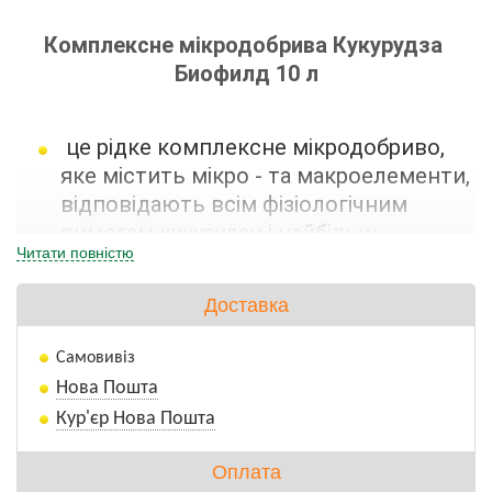
Комплексне мікродобрива Кукурудза 
Биофилд 10 л
це рідке комплексне мікродобриво,
яке містить мікро - та макроелементи,
відповідають всім фізіологічним
вимогам кукурудзи і найбільш
Читати повністю
необхідними для її росту і розвитку.
Гумінові речовини, 8% - 80 г / л (в тому
Доставка
числі гумінові кислоти - 80%,
фульвокислоти - 20%). Органічні
Самовивіз
кислоти, фітогормони, природние
Нова Пошта
антибіотики, пептиди, ферменти,
Кур'єр Нова Пошта
полісахариди, амінокислоти,
бурштыновая кислота
Оплата