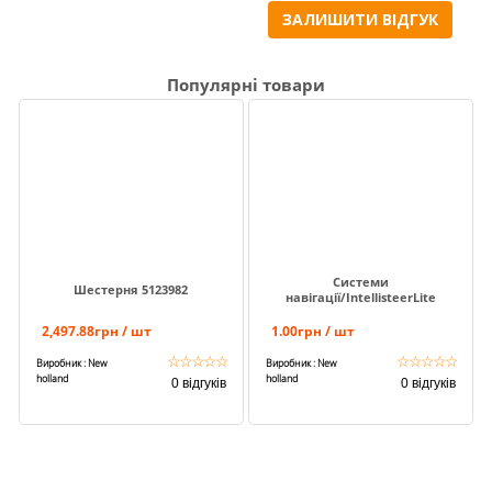
ЗАЛИШИТИ ВІДГУК
Популярні товари
Системи
Шестерня 5123982
навігації/IntellisteerLite
2,497.88грн / шт
1.00грн / шт
☆
☆
☆
☆
☆
☆
☆
☆
☆
☆
Виробник : New
Виробник : New
holland
holland
0 відгуків
0 відгуків