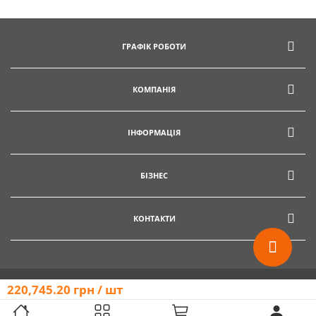
ГРАФІК РОБОТИ
КОМПАНІЯ
ІНФОРМАЦІЯ
БІЗНЕС
КОНТАКТИ
220,745.20
грн
/ шт
Copyright © 2015 - 2026 «Гектар» є зареєстрованою торговою маркою. Всі права захищено.