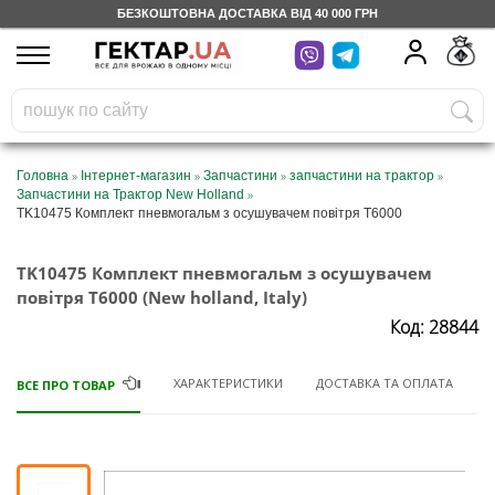
БЕЗКОШТОВНА ДОСТАВКА ВІД 40 000 ГРН
UA
RU
На вашому
грн
бонусному рахунку
Безкоштовно по Україні
»
»
»
»
Головна
Інтернет-магазин
Запчастини
запчастини на трактор
»
Запчастини на Трактор New Holland
0 800 203 302
TK10475 Комплект пневмогальм з осушувачем повітря Т6000
Категорії
TK10475 Комплект пневмогальм з осушувачем
повітря Т6000 (New holland, Italy)
Код: 28844
Щоденник
ХАРАКТЕРИСТИКИ
ДОСТАВКА ТА ОПЛАТА
ВСЕ ПРО ТОВАР
Доставка
Відгуки