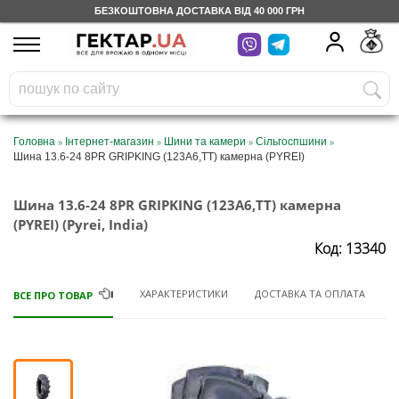
БЕЗКОШТОВНА ДОСТАВКА ВІД 40 000 ГРН
UA
RU
На вашому
грн
бонусному рахунку
Безкоштовно по Україні
»
»
»
»
Головна
Інтернет-магазин
Шини та камери
Сільгоспшини
Шина 13.6-24 8PR GRIPKING (123A6,TT) камерна (PYREI)
0 800 203 302
Шина 13.6-24 8PR GRIPKING (123A6,TT) камерна
Категорії
(PYREI) (Pyrei, India)
Код: 13340
Щоденник
ХАРАКТЕРИСТИКИ
ДОСТАВКА ТА ОПЛАТА
ВСЕ ПРО ТОВАР
Доставка
Відгуки