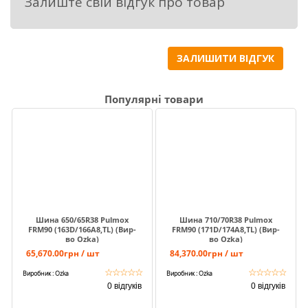
Залиште свій відгук про товар
Завдяки своїй розмірності 13.6-24, ця шина
підходить для багатьох видів
сільськогосподарської техніки і
забезпечує надійну та ефективну роботу на
ЗАЛИШИТИ ВІДГУК
полях.
Популярні товари
Шина 650/65R38 Pulmox
Шина 710/70R38 Pulmox
FRM90 (163D/166A8,TL) (Вир-
FRM90 (171D/174A8,TL) (Вир-
во Ozka)
во Ozka)
65,670.00грн / шт
84,370.00грн / шт
☆
☆
☆
☆
☆
☆
☆
☆
☆
☆
Виробник : Ozka
Виробник : Ozka
0 відгуків
0 відгуків