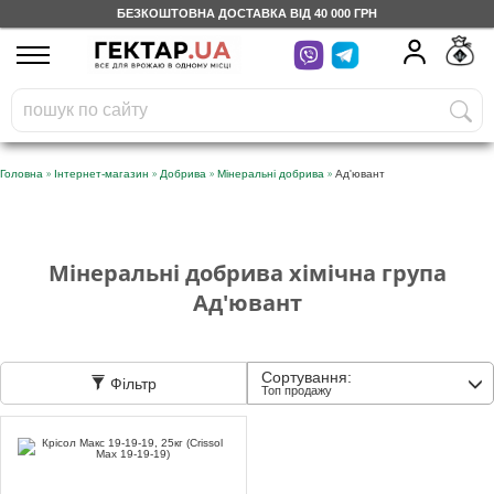
БЕЗКОШТОВНА ДОСТАВКА ВІД 40 000 ГРН
UA
RU
На вашому
грн
бонусному рахунку
Безкоштовно по Україні
»
»
»
»
Головна
Інтернет-магазин
Добрива
Мінеральні добрива
Ад'ювант
0 800 203 302
Категорії
Мінеральні добрива хімічна група
Ад'ювант
Щоденник
Сортування:
Фільтр
Топ продажу
Доставка
Відгуки