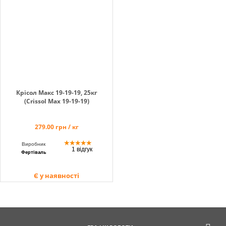
Кошик
Помічник
Крісол Макс 19-19-19, 25кг
(Crissol Max 19-19-19)
0 800 203
279.00 грн / кг
302
Безкоштовно
★
★
★
★
★
Виробник
по Україні
1 відгук
Фертіваль
+38 (096) 733
733 0
Є у наявності
+38 (066) 733
733 0
+38 (093) 733
733 0