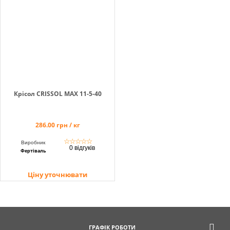
Крісол CRISSOL MAX 11-5-40
286.00 грн / кг
☆
☆
☆
☆
☆
Виробник
0 відгуків
Фертіваль
Ціну уточнювати
ГРАФІК РОБОТИ