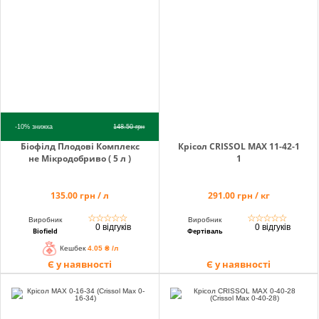
info@hectare.ua
-10%
знижка
148.50
грн
Біофілд Плодові Комплекс
Крісол CRISSOL MAX 11-42-1
не Мікродобриво ( 5 л )
1
135.00 грн / л
291.00 грн / кг
☆
☆
☆
☆
☆
☆
☆
☆
☆
☆
Виробник
Виробник
0 відгуків
0 відгуків
Biofield
Фертіваль
Кешбек
4.05 ₴ /л
Є у наявності
Є у наявності