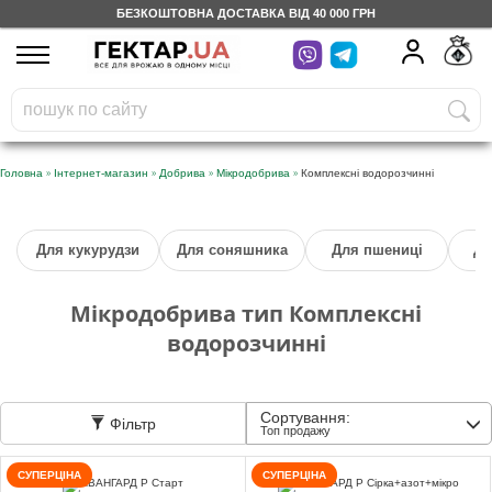
БЕЗКОШТОВНА ДОСТАВКА ВІД 40 000 ГРН
UA
RU
На вашому
грн
бонусному рахунку
Безкоштовно по Україні
»
»
»
»
Головна
Інтернет-магазин
Добрива
Мікродобрива
Комплексні водорозчинні
0 800 203 302
Для кукурудзи
Для соняшника
Для пшениці
Дл
Категорії
Мікродобрива тип Комплексні
Щоденник
водорозчинні
Доставка
Сортування:
Фільтр
Топ продажу
Відгуки
СУПЕРЦІНА
СУПЕРЦІНА