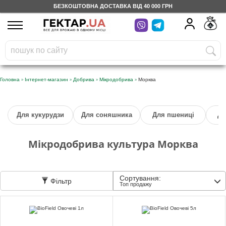
БЕЗКОШТОВНА ДОСТАВКА ВІД 40 000 ГРН
UA
RU
На вашому
грн
бонусному рахунку
Безкоштовно по Україні
»
»
»
»
Головна
Інтернет-магазин
Добрива
Мікродобрива
Морква
0 800 203 302
Для кукурудзи
Для соняшника
Для пшениці
Дл
Категорії
Мікродобрива культура Морква
Щоденник
Сортування:
Фільтр
Доставка
Топ продажу
Відгуки