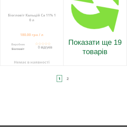
Біогловіт Кальцій Са 11% 1
0 л
180.00 грн / л
Показати ще 19
☆
☆
☆
☆
☆
Виробник
0 відгуків
товарів
Біогловіт
Немає в наявності
1
2