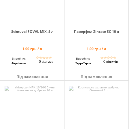
Stimuval FOVAL MIX, 5 л
Паверфол Zincate SC 10 л
1.00 грн / л
1.00 грн / л
☆
☆
☆
☆
☆
☆
☆
☆
☆
☆
Виробник
Виробник
0 відгуків
0 відгуків
Фертіваль
ТерраТарса
Під замовлення
Під замовлення