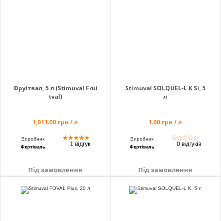
info@hectare.ua
Фруітвал, 5 л (Stimuval Frui
Stimuval SOLQUEL-L K Si, 5
tval)
л
1,011.00 грн / л
1.00 грн / л
★
★
★
★
★
☆
☆
☆
☆
☆
Виробник
Виробник
1 відгук
0 відгуків
Фертіваль
Фертіваль
Під замовлення
Під замовлення