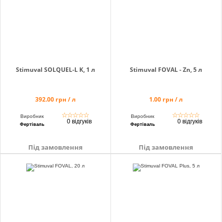
Stimuval SOLQUEL-L K, 1 л
Stimuval FOVAL - Zn, 5 л
392.00 грн / л
1.00 грн / л
☆
☆
☆
☆
☆
☆
☆
☆
☆
☆
Виробник
Виробник
0 відгуків
0 відгуків
Фертіваль
Фертіваль
Під замовлення
Під замовлення