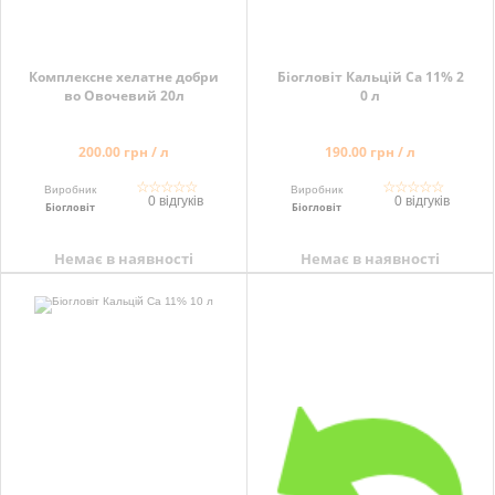
Комплексне хелатне добри
Біогловіт Кальцій Са 11% 2
во Овочевий 20л
0 л
200.00 грн / л
190.00 грн / л
☆
☆
☆
☆
☆
☆
☆
☆
☆
☆
Виробник
Виробник
0 відгуків
0 відгуків
Біогловіт
Біогловіт
Немає в наявності
Немає в наявності