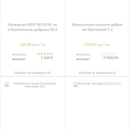
Універсал NPK 10/10/10 +м
Комплексне хелатне добри
е Комплексне добриво 20 л
во Овочевий 1 л
225.00 грн / кг
270.00 грн / кг
★
★
★
★
★
☆
☆
☆
☆
☆
Виробник
Виробник
1 відгук
0 відгуків
Біогловіт
Біогловіт
Немає в наявності
Немає в наявності