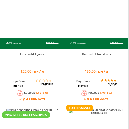
info@hectare.ua
-10%
знижка
170.50
грн
-10%
знижка
148.50
грн
BioField Цинк
BioField Біо Азот
155.00 грн / л
135.00 грн / л
☆
☆
☆
☆
☆
★
★
★
★
★
Виробник
Виробник
0 відгуків
1 відгук
Biofield
Biofield
Кешбек
4.65 ₴ /л
Кешбек
4.05 ₴ /л
Є у наявності
Є у наявності
ТОП ПРОДАЖУ
ЖИВЛЕННЯ, ЩО ПРОБУДЖУЄ