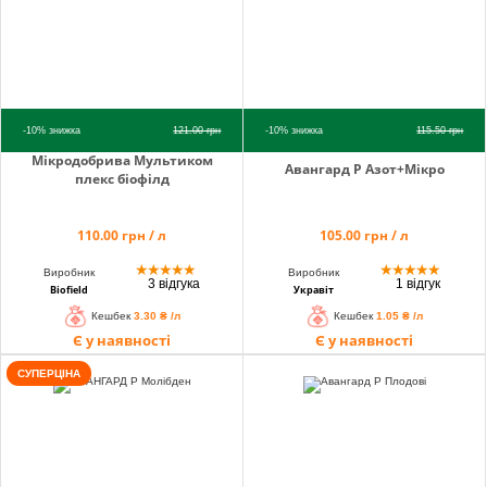
-10%
знижка
121.00
грн
-10%
знижка
115.50
грн
Мікродобрива Мультиком
Авангард Р Азот+Мікро
плекс біофілд
110.00 грн / л
105.00 грн / л
★
★
★
★
★
★
★
★
★
★
Виробник
Виробник
3 відгука
1 відгук
Biofield
Укравіт
Кешбек
3.30 ₴ /л
Кешбек
1.05 ₴ /л
Є у наявності
Є у наявності
СУПЕРЦІНА