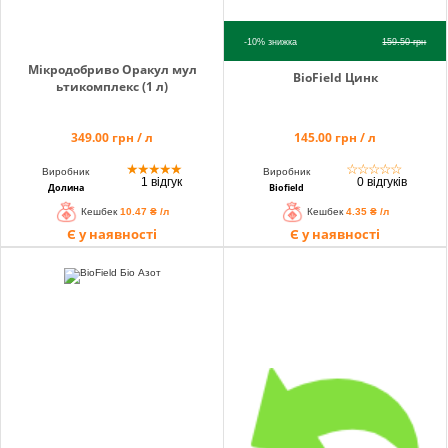
-10%
знижка
159.50
грн
Мікродобриво Оракул мул
BioField Цинк
ьтикомплекс (1 л)
349.00 грн / л
145.00 грн / л
★
★
★
★
★
☆
☆
☆
☆
☆
Виробник
Виробник
1 відгук
0 відгуків
Долина
Biofield
Кешбек
10.47 ₴ /л
Кешбек
4.35 ₴ /л
Є у наявності
Є у наявності