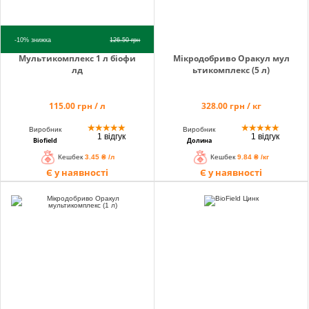
-10%
знижка
126.50
грн
Мультикомплекс 1 л біофи
Мікродобриво Оракул мул
лд
ьтикомплекс (5 л)
115.00 грн / л
328.00 грн / кг
★
★
★
★
★
★
★
★
★
★
Виробник
Виробник
1 відгук
1 відгук
Biofield
Долина
Кешбек
3.45 ₴ /л
Кешбек
9.84 ₴ /кг
Є у наявності
Є у наявності