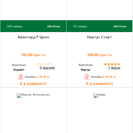
-10%
знижка
200.20
грн
-7%
знижка
423.72
грн
Авангард Р Цинк
Нертус Старт
182.00 грн / л
396.00 грн / л
☆
☆
☆
☆
☆
★
★
★
★
★
Виробник
Виробник
0 відгуків
1 відгук
Укравіт
Нертус
Кешбек
1.82 ₴ /л
Кешбек
3.96 ₴ /л
Є у наявності
Є у наявності