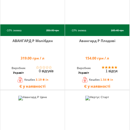
-10%
знижка
350.90
грн
-10%
знижка
169.40
грн
АВАНГАРД Р Молібден
Авангард Р Плодовi
319.00 грн / л
154.00 грн / л
☆
☆
☆
☆
☆
★
★
★
★
★
Виробник
Виробник
0 відгуків
1 відгук
Укравіт
Укравіт
Кешбек
3.19 ₴ /л
Кешбек
1.54 ₴ /л
Є у наявності
Є у наявності