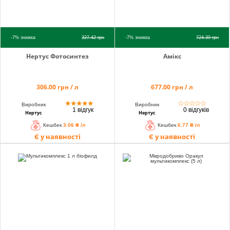
-7%
знижка
327.42
грн
-7%
знижка
724.39
грн
Нертус Фотосинтез
Амікс
306.00 грн / л
677.00 грн / л
★
★
★
★
★
☆
☆
☆
☆
☆
Виробник
Виробник
1 відгук
0 відгуків
Нертус
Нертус
Кешбек
3.06 ₴ /л
Кешбек
6.77 ₴ /л
Є у наявності
Є у наявності