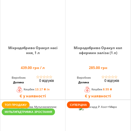
Мікродобриво Оракул насі
Мікродобриво Оракул кол
ння, 1 л
офермин заліза (1 л)
439.00 грн / л
285.00 грн
☆
☆
☆
☆
☆
☆
☆
☆
☆
☆
Виробник
Виробник
0 відгуків
0 відгуків
Долина
Долина
Кешбек
13.17 ₴ /л
Кешбек
8.55 ₴
Є у наявності
Є у наявності
ТОП ПРОДАЖУ
СУПЕРЦІНА
МУЛЬТИПІДТРИМКА ЗРОСТАННЯ