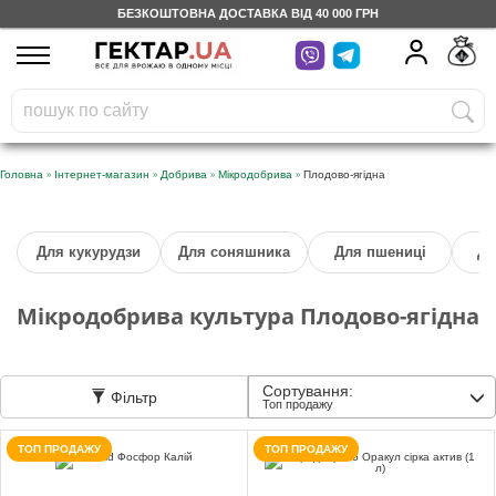
БЕЗКОШТОВНА ДОСТАВКА ВІД 40 000 ГРН
UA
RU
На вашому
грн
бонусному рахунку
Безкоштовно по Україні
»
»
»
»
Головна
Інтернет-магазин
Добрива
Мікродобрива
Плодово-ягідна
0 800 203 302
Для кукурудзи
Для соняшника
Для пшениці
Дл
Категорії
Мікродобрива культура Плодово-ягідна
Щоденник
Сортування:
Фільтр
Доставка
Топ продажу
ТОП ПРОДАЖУ
ТОП ПРОДАЖУ
Відгуки