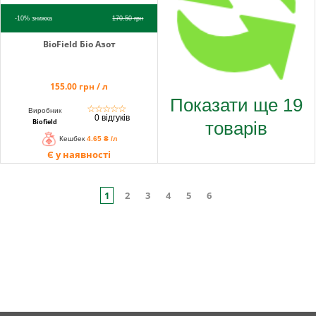
-10%
знижка
170.50
грн
BioField Біо Азот
155.00 грн / л
Показати ще 19
☆
☆
☆
☆
☆
Виробник
0 відгуків
товарів
Biofield
Кешбек
4.65 ₴ /л
Є у наявності
1
2
3
4
5
6