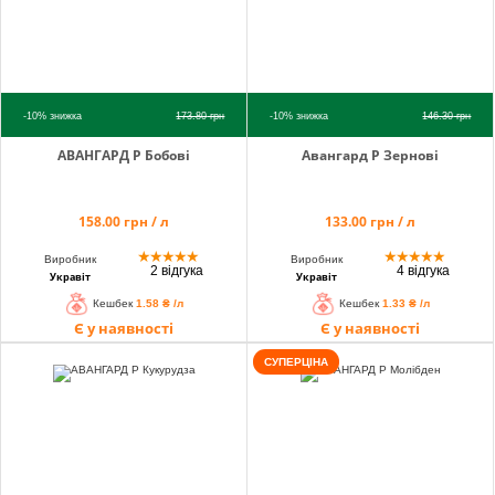
-10%
знижка
173.80
грн
-10%
знижка
146.30
грн
АВАНГАРД Р Бобовi
Авангард Р Зернові
158.00 грн / л
133.00 грн / л
★
★
★
★
★
★
★
★
★
★
Виробник
Виробник
2 відгука
4 відгука
Укравіт
Укравіт
Кешбек
1.58 ₴ /л
Кешбек
1.33 ₴ /л
Є у наявності
Є у наявності
СУПЕРЦІНА