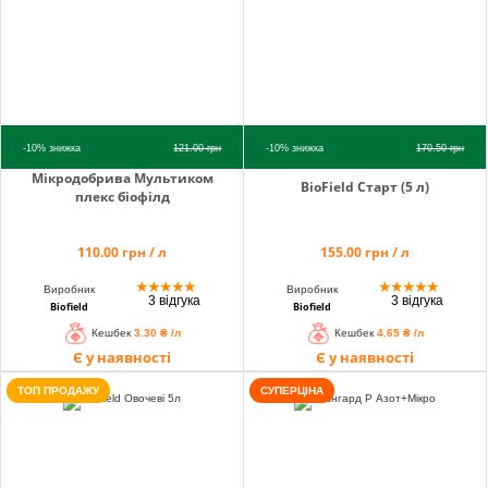
-10%
знижка
121.00
грн
-10%
знижка
170.50
грн
Мікродобрива Мультиком
BioField Старт (5 л)
плекс біофілд
110.00 грн / л
155.00 грн / л
★
★
★
★
★
★
★
★
★
★
Виробник
Виробник
3 відгука
3 відгука
Biofield
Biofield
Кешбек
3.30 ₴ /л
Кешбек
4.65 ₴ /л
Є у наявності
Є у наявності
ТОП ПРОДАЖУ
СУПЕРЦІНА