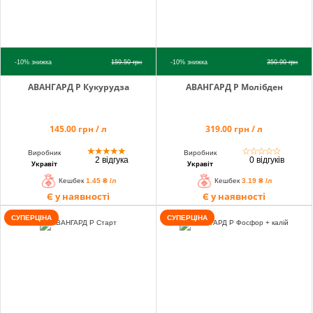
-10%
знижка
159.50
грн
-10%
знижка
350.90
грн
АВАНГАРД Р Кукурудза
АВАНГАРД Р Молібден
145.00 грн / л
319.00 грн / л
★
★
★
★
★
☆
☆
☆
☆
☆
Виробник
Виробник
2 відгука
0 відгуків
Укравіт
Укравіт
Кешбек
1.45 ₴ /л
Кешбек
3.19 ₴ /л
Є у наявності
Є у наявності
СУПЕРЦІНА
СУПЕРЦІНА