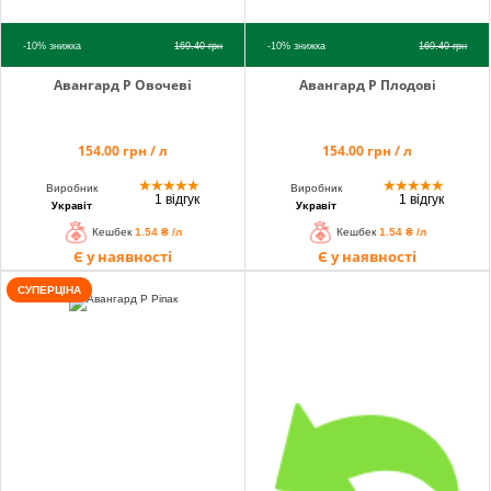
-10%
знижка
169.40
грн
-10%
знижка
169.40
грн
Авангард Р Овочеві
Авангард Р Плодовi
154.00 грн / л
154.00 грн / л
★
★
★
★
★
★
★
★
★
★
Виробник
Виробник
1 відгук
1 відгук
Укравіт
Укравіт
Кешбек
1.54 ₴ /л
Кешбек
1.54 ₴ /л
Є у наявності
Є у наявності
СУПЕРЦІНА