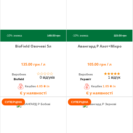
-10%
знижка
148.50
грн
-10%
знижка
115.50
грн
BioField Овочеві 5л
Авангард Р Азот+Мікро
135.00 грн / л
105.00 грн / л
☆
☆
☆
☆
☆
★
★
★
★
★
Виробник
Виробник
0 відгуків
1 відгук
Biofield
Укравіт
Кешбек
4.05 ₴ /л
Кешбек
1.05 ₴ /л
Є у наявності
Є у наявності
СУПЕРЦІНА
СУПЕРЦІНА