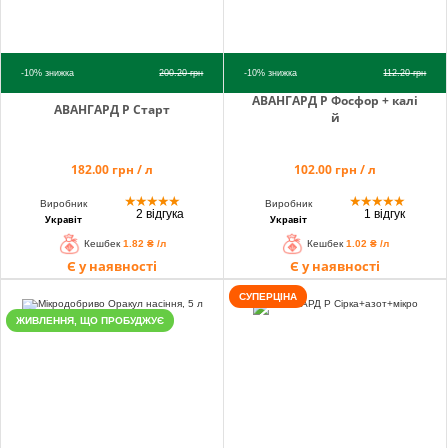
-10%
знижка
200.20
грн
-10%
знижка
112.20
грн
АВАНГАРД Р Фосфор + калі
АВАНГАРД Р Старт
й
182.00 грн / л
102.00 грн / л
★
★
★
★
★
★
★
★
★
★
Виробник
Виробник
2 відгука
1 відгук
Укравіт
Укравіт
Кешбек
1.82 ₴ /л
Кешбек
1.02 ₴ /л
Є у наявності
Є у наявності
СУПЕРЦІНА
ЖИВЛЕННЯ, ЩО ПРОБУДЖУЄ