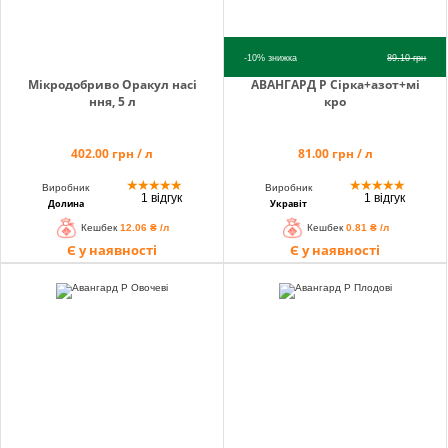
-10%
знижка
89.10
грн
Мікродобриво Оракул насі
АВАНГАРД Р Сiрка+азот+мi
ння, 5 л
кро
402.00 грн / л
81.00 грн / л
★
★
★
★
★
★
★
★
★
★
Виробник
Виробник
1 відгук
1 відгук
Долина
Укравіт
Кешбек
12.06 ₴ /л
Кешбек
0.81 ₴ /л
Є у наявності
Є у наявності