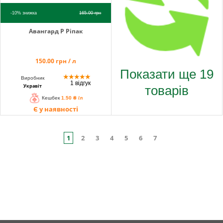
-10%
знижка
165.00
грн
Авангард Р Рiпак
150.00 грн / л
Показати ще 19
★
★
★
★
★
Виробник
1 відгук
товарів
Укравіт
Кешбек
1.50 ₴ /л
Є у наявності
1
2
3
4
5
6
7