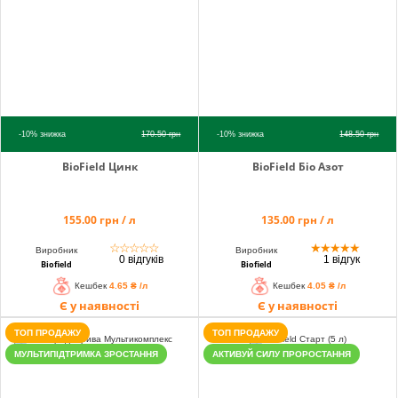
info@hectare.ua
-10%
знижка
170.50
грн
-10%
знижка
148.50
грн
BioField Цинк
BioField Біо Азот
155.00 грн / л
135.00 грн / л
☆
☆
☆
☆
☆
★
★
★
★
★
Виробник
Виробник
0 відгуків
1 відгук
Biofield
Biofield
Кешбек
4.65 ₴ /л
Кешбек
4.05 ₴ /л
Є у наявності
Є у наявності
ТОП ПРОДАЖУ
ТОП ПРОДАЖУ
МУЛЬТИПІДТРИМКА ЗРОСТАННЯ
АКТИВУЙ СИЛУ ПРОРОСТАННЯ