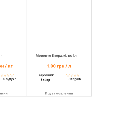
 г
Мовенто Енерджі, кс 1л
н / кг
1.00 грн / л
Виробник
☆
☆
☆
☆
☆
☆
☆
☆
☆
☆
0 відгуків
0 відгуків
Байєр
ення
Під замовлення