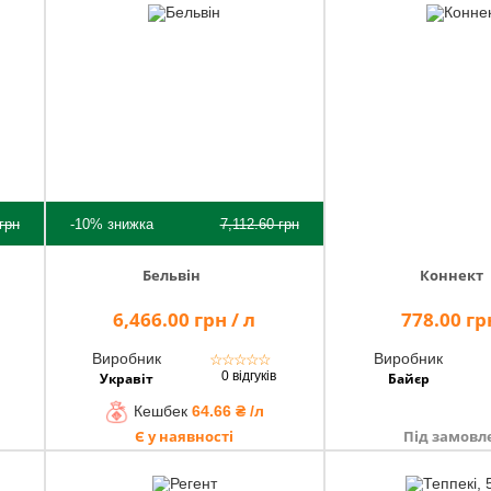
грн
-10%
знижка
7,112.60
грн
Бельвін
Коннект
6,466.00 грн / л
778.00 грн
Виробник
Виробник
☆
☆
☆
☆
☆
0 відгуків
Укравіт
Байєр
Кешбек
64.66 ₴ /л
Є у наявності
Під замовл