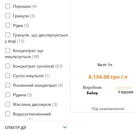
(4)
Порошок
(69)
Сірий та південний бурякові
для Сої
(28)
довгоносики
(3)
Гранули
(15)
для Цибулі
(22)
Мідляки
(5)
Рідка
(6)
Морква
(2)
Шведська муха
Гранули, що диспергуються
(24)
Овочі
(15)
у воді
(6)
Чорнотілки
(28)
Плоди
Концентрат, що
Західний кукурудзяний жук
(122)
Яблуня
(38)
(18)
емульгується
(64)
Белт 1л
для Винограду
(63)
Концентрат суспензії
(65)
Хрестоцвітні блішки
(46)
Томат
(1)
Суспо-емульсія
(3)
8,134.00 грн / л
личинки коваликів
(9)
Полуниця
(9)
Розчинний концентрат
(1)
пластинчастовусих
Виробник
☆
☆
☆
☆
☆
(6)
0 відгуків
Байєр
Хміль
(5)
Рідина
(1)
марь біла
(5)
Гірчиця
(3)
Масляна дисперсія
(76)
Трипси
Під замовлення
(6)
Сорго
Водосуспензіонний
(7)
Хлібні блішки
(5)
концентрат
(4)
Люцерна
(3)
Грунтові шкідники
СПЕКТР ДІЇ
(1)
Мікроемульсія
(1)
Овес
Гусениці підгризаючих совок