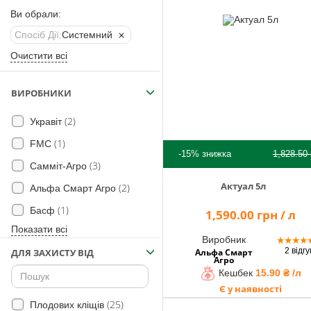
Помічник
Ви обрали:
Спосіб Дії:
Системний
Очистити всі
0 800 203
302
ВИРОБНИКИ
Безкоштовно
по Україні
(2)
Укравіт
+38 (096) 733
(1)
FMC
733 0
-15%
знижка
1,828.50
+38 (066) 733
(3)
Самміт-Агро
733 0
Актуал 5л
(2)
Альфа Смарт Агро
+38 (093) 733
733 0
(1)
Басф
1,590.00 грн / л
Показати всі
info@hectare.ua
Виробник
★
★
★
★
2 відгу
Альфа Смарт
ДЛЯ ЗАХИСТУ ВІД
Агро
Кешбек
15.90 ₴ /л
Є у наявності
(25)
Плодових кліщів