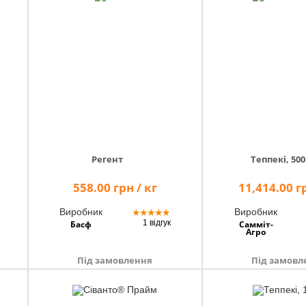
Регент
Теппекі, 500
558.00 грн / кг
11,414.00 гр
Виробник
Виробник
★
★
★
★
★
1 відгук
Басф
Самміт-
Агро
Під замовлення
Під замовл