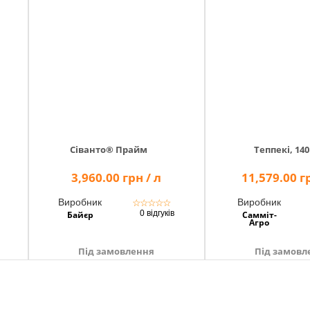
Сіванто® Прайм
Теппекі, 140
3,960.00 грн / л
11,579.00 гр
Виробник
Виробник
☆
☆
☆
☆
☆
0 відгуків
Байєр
Самміт-
Агро
Під замовлення
Під замовл