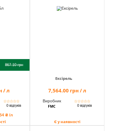
867.10
грн
Ексірель
 / л
7,564.00 грн / л
Виробник
☆
☆
☆
☆
☆
☆
☆
☆
☆
☆
0 відгуків
0 відгуків
FMC
54 ₴ /л
сті
Є у наявності