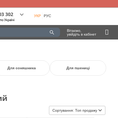
03 302
УКР
РУС
по Україні
Вітаємо,
увійдіть в кабінет
Для соняшника
Для пшениці
ий
Сортування:
Топ продажу