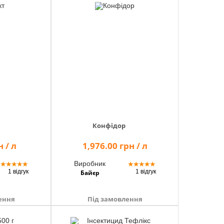
Конфідор
 / л
1,976.00 грн / л
Виробник
★
★
★
★
★
★
★
★
★
★
1 відгук
1 відгук
Байєр
ення
Під замовлення