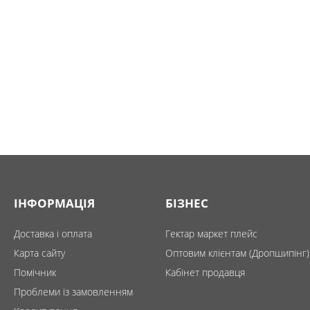
ІНФОРМАЦІЯ
БІЗНЕС
Доставка і оплата
Гектар маркет плейс
Карта сайту
Оптовим клієнтам (Дропшипінг)
Помічник
Кабінет продавця
Проблеми із замовленням