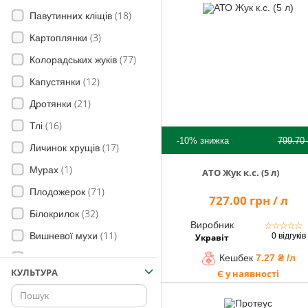
(18)
Павутинних кліщів
(3)
Картоплянки
(77)
Колорадських жуків
(12)
Капустянки
(21)
Дротянки
(16)
Тлі
-10%
знижка
799.70
(17)
Личинок хрущів
(1)
Мурах
АТО Жук к.с. (5 л)
(71)
Плодожерок
727.00 грн / л
(32)
Білокрилок
Виробник
☆
☆
☆
☆
☆
(11)
Вишневої мухи
0 відгуків
Укравіт
(87)
Кешбек
7.27 ₴ /л
Тріпси
КУЛЬТУРА
Є у наявності
(31)
Листовика
(85)
Довгоносика