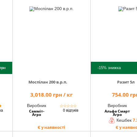
грн
-15%
знижка
Моспілан 200 в.р.п.
Разит 5л
3,018.00 грн / кг
754.00 грн
Виробник
Виробник
★
☆
☆
☆
☆
☆
ка
0 відгуків
Самміт-
Альфа Смарт
Агро
Агро
Кешбек
7.
Є у наявності
Є у наявно