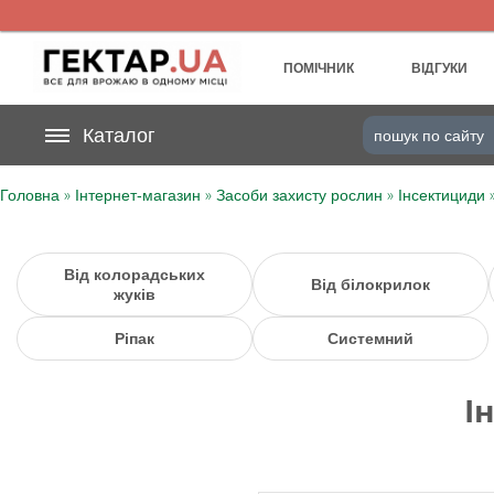
UA
RU
ПОМІЧНИК
ВІДГУКИ
На вашому
Каталог
грн
бонусному рахунку
»
»
»
Головна
Інтернет-магазин
Засоби захисту рослин
Інсектициди
Категорії
Щоденник
Від колорадських
Від білокрилок
жуків
Доставка
Ріпак
Системний
Відгуки
І
Кошик