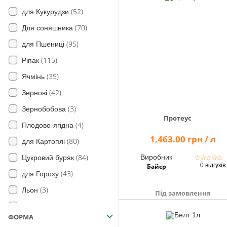
(52)
(7)
Листової філоксери
для Кукурудзи
(63)
(70)
Блішок
Для соняшника
(10)
(95)
Мертвоїдів
для Пшениці
(115)
(63)
Цикадки
Ріпак
(35)
(59)
Щитоноски
Ячмінь
(22)
(42)
Молі
Зернові
(84)
(3)
Совки
Зернобобова
Протеус
(71)
(4)
Клопа
Плодово-ягідна
1,463.00 грн / л
(30)
(80)
Пильщика
для Картоплі
(2)
(84)
Виробник
☆
☆
☆
☆
☆
Мукоїди
Цукровий буряк
0 відгуків
Байєр
(140)
(43)
Попелиці
для Гороху
(3)
(32)
злакові мухи
Льон
Під замовлення
(15)
(2)
тля
Рис
ФОРМА
(11)
(66)
п’явиця
Огірок