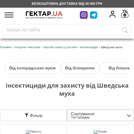
БЕЗКОШТОВНА ДОСТАВКА ВІД 40 000 ГРН
UA
RU
На вашому
грн
бонусному рахунку
Безкоштовно по Україні
»
»
»
»
Головна
Інтернет-магазин
Засоби захисту рослин
Інсектициди
Шведська муха
0 800 203 302
Від колорадських жуків
Від білокрилок
Від блішок
Категорії
Інсектициди для захисту від Шведська
Щоденник
муха
Доставка
Сортування:
Фільтр
Топ продажу
Відгуки