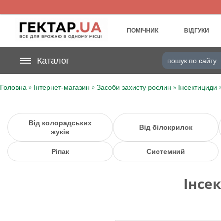
UA
RU
ПОМІЧНИК
ВІДГУКИ
На вашому
Каталог
грн
бонусному рахунку
»
»
»
Головна
Інтернет-магазин
Засоби захисту рослин
Інсектициди
Категорії
Щоденник
Від колорадських
Від білокрилок
жуків
Доставка
Ріпак
Системний
Відгуки
Інсе
Кошик