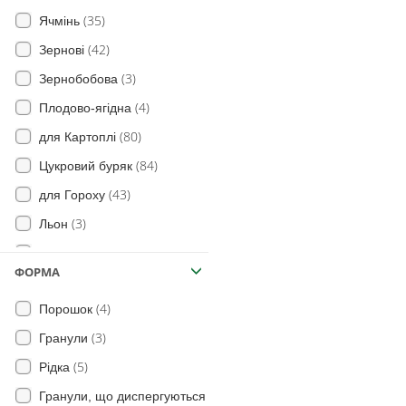
(35)
(59)
Щитоноски
Ячмінь
(22)
(42)
Молі
Зернові
(84)
(3)
Совки
Зернобобова
(71)
(4)
Клопа
Плодово-ягідна
(30)
(80)
Пильщика
для Картоплі
(2)
(84)
Мукоїди
Цукровий буряк
(140)
(43)
Попелиці
для Гороху
(3)
(32)
злакові мухи
Льон
(15)
(2)
тля
Рис
ФОРМА
(11)
(66)
п’явиця
Огірок
(4)
Порошок
(69)
Сірий та південний бурякові
для Сої
(28)
довгоносики
(3)
Гранули
(15)
для Цибулі
(22)
Мідляки
(5)
Рідка
(6)
Морква
(2)
Шведська муха
Гранули, що диспергуються
(24)
Овочі