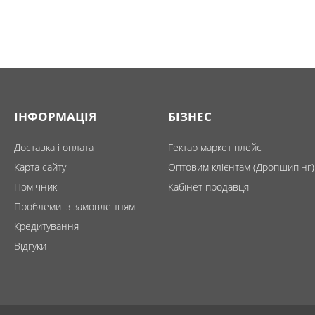
ІНФОРМАЦІЯ
БІЗНЕС
Доставка і оплата
Гектар маркет плейс
Карта сайту
Оптовим клієнтам (Дропшипінг)
Помічник
Кабінет продавця
Проблеми із замовленням
Кредитування
Відгуки