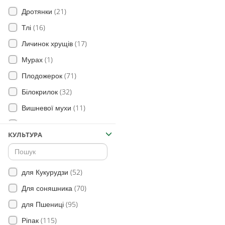
(21)
Дротянки
(16)
Тлі
(17)
Личинок хрущів
(1)
Мурах
(71)
Плодожерок
(32)
Білокрилок
(11)
Вишневої мухи
(87)
Тріпси
КУЛЬТУРА
(31)
Листовика
(85)
Довгоносика
(52)
(7)
Листової філоксери
для Кукурудзи
(63)
(70)
Блішок
Для соняшника
(10)
(95)
Мертвоїдів
для Пшениці
(115)
(63)
Цикадки
Ріпак