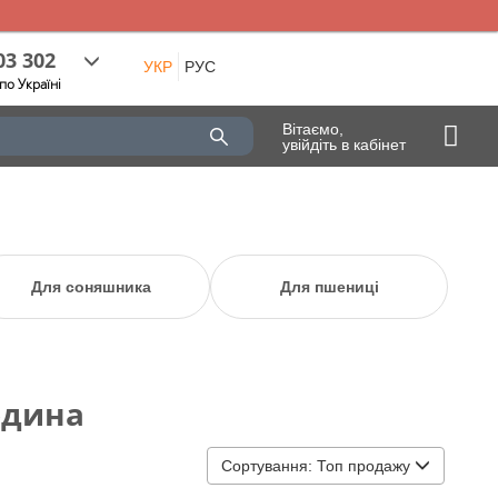
03 302
УКР
РУС
по Україні
Вітаємо,
увійдіть в кабінет
Для соняшника
Для пшениці
одина
Сортування:
Топ продажу