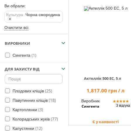
Помічник
Ви обрали:
Культура :
Чорна смородина
Очистити всі
0 800 203
302
Безкоштовно
ВИРОБНИКИ
по Україні
(1)
Сингента
+38 (096) 733
733 0
+38 (066) 733
ДЛЯ ЗАХИСТУ ВІД
733 0
Актеллік 500 ЕС, 5 л
+38 (093) 733
733 0
1,817.00 грн / л
(25)
Плодових кліщів
(18)
info@hectare.ua
Павутинних кліщів
Виробник
★
★
★
★
★
3 відгука
Сингента
(3)
Картоплянки
(77)
Колорадських жуків
Є у наявності
(12)
Капустянки