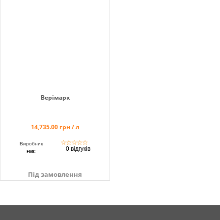
Верімарк
14,735.00 грн / л
☆
☆
☆
☆
☆
Виробник
0 відгуків
FMC
Під замовлення