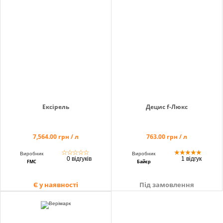
info@hectare.ua
Ексірель
Децис f-Люкс
7,564.00 грн / л
763.00 грн / л
☆
☆
☆
☆
☆
★
★
★
★
★
Виробник
Виробник
0 відгуків
1 відгук
FMC
Байєр
Є у наявності
Під замовлення