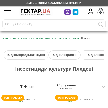
БЕЗКОШТОВНА ДОСТАВКА ВІД 40 000 ГРН
UA
RU
На вашому
грн
бонусному рахунку
Безкоштовно по Україні
»
»
»
»
Головна
Інтернет-магазин
Засоби захисту рослин
Інсектициди
Плодові
0 800 203 302
Від колорадських жуків
Від білокрилок
Від блішок
Категорії
Інсектициди культура Плодові
Щоденник
Сортування:
Фільтр
Доставка
Топ продажу
ТОП ПРОДАЖУ
ТОП ПРОДАЖУ
Відгуки