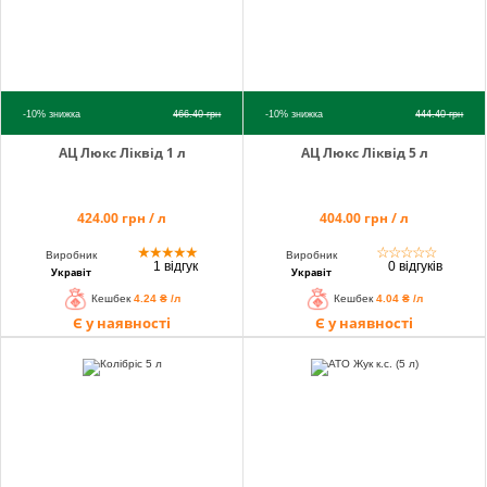
-10%
знижка
466.40
грн
-10%
знижка
444.40
грн
АЦ Люкс Ліквід 1 л
АЦ Люкс Ліквід 5 л
424.00 грн / л
404.00 грн / л
★
★
★
★
★
☆
☆
☆
☆
☆
Виробник
Виробник
1 відгук
0 відгуків
Укравіт
Укравіт
Кешбек
4.24 ₴ /л
Кешбек
4.04 ₴ /л
Є у наявності
Є у наявності