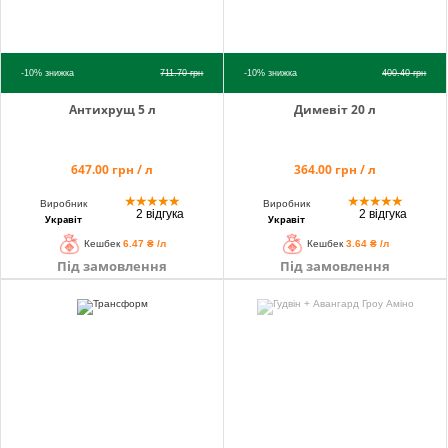
-10%
знижка
711.70
грн
-10%
знижка
400.40
грн
Антихрущ 5 л
Димевіт 20 л
647.00 грн / л
364.00 грн / л
★
★
★
★
★
★
★
★
★
★
Виробник
Виробник
2 відгука
2 відгука
Укравіт
Укравіт
Кешбек
6.47 ₴ /л
Кешбек
3.64 ₴ /л
Під замовлення
Під замовлення