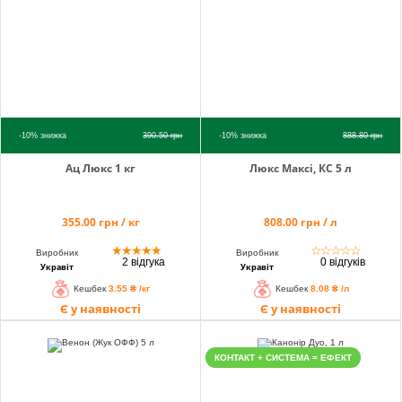
info@hectare.ua
-10%
знижка
390.50
грн
-10%
знижка
888.80
грн
Ац Люкс 1 кг
Люкс Максі, КС 5 л
355.00 грн / кг
808.00 грн / л
★
★
★
★
★
☆
☆
☆
☆
☆
Виробник
Виробник
2 відгука
0 відгуків
Укравіт
Укравіт
Кешбек
3.55 ₴ /кг
Кешбек
8.08 ₴ /л
Є у наявності
Є у наявності
КОНТАКТ + СИСТЕМА = ЕФЕКТ