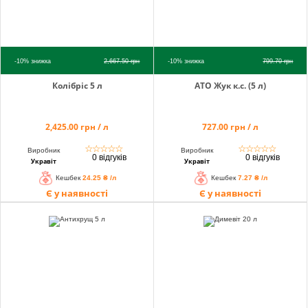
-10%
знижка
2,667.50
грн
-10%
знижка
799.70
грн
Колібріс 5 л
АТО Жук к.с. (5 л)
2,425.00 грн / л
727.00 грн / л
☆
☆
☆
☆
☆
☆
☆
☆
☆
☆
Виробник
Виробник
0 відгуків
0 відгуків
Укравіт
Укравіт
Кешбек
24.25 ₴ /л
Кешбек
7.27 ₴ /л
Є у наявності
Є у наявності