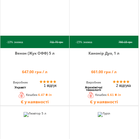
-10%
знижка
711.70
грн
-15%
знижка
760.15
грн
Венон (Жук ОФФ) 5 л
Канонір Дуо, 1 л
647.00 грн / л
661.00 грн / л
★
★
★
★
★
★
★
★
★
★
Виробник
Виробник
1 відгук
2 відгука
Укравіт
Агрохімічні
технології
Кешбек
6.47 ₴ /л
Кешбек
6.61 ₴ /л
Є у наявності
Є у наявності