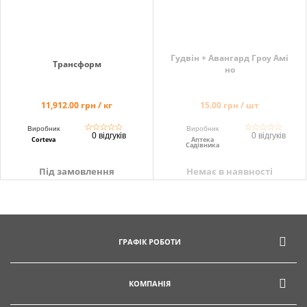
Гудвін + Авангард Гроу Амі
Трансформ
но
11,912.00 грн / кг
15.00 грн / шт
☆
☆
☆
☆
☆
☆
☆
☆
☆
☆
Виробник
Виробник
0 відгуків
0 відгуків
Corteva
Аптека
Садівника
Під замовлення
Немає в наявності
ГРАФІК РОБОТИ
КОМПАНІЯ