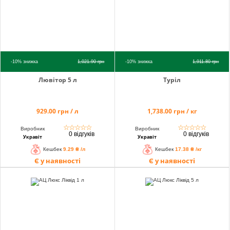
-10%
знижка
1,021.90
грн
-10%
знижка
1,911.80
грн
Лювітор 5 л
Туріл
929.00 грн / л
1,738.00 грн / кг
☆
☆
☆
☆
☆
☆
☆
☆
☆
☆
Виробник
Виробник
0 відгуків
0 відгуків
Укравіт
Укравіт
Кешбек
9.29 ₴ /л
Кешбек
17.38 ₴ /кг
Є у наявності
Є у наявності