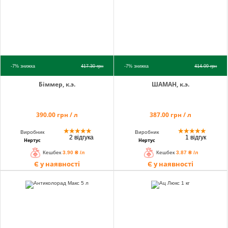
-7%
знижка
417.30
грн
-7%
знижка
414.09
грн
Біммер, к.э.
ШАМАН, к.э.
390.00 грн / л
387.00 грн / л
★
★
★
★
★
★
★
★
★
★
Виробник
Виробник
2 відгука
1 відгук
Нертус
Нертус
Кешбек
3.90 ₴ /л
Кешбек
3.87 ₴ /л
Є у наявності
Є у наявності