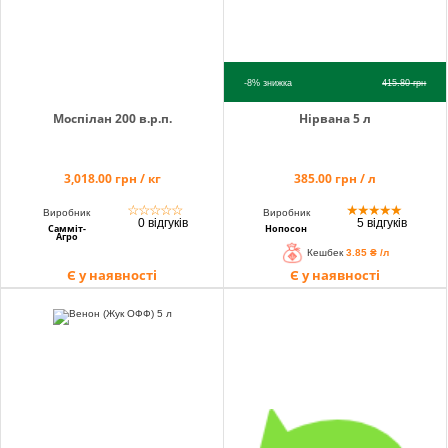
-8%
знижка
415.80
грн
Моспілан 200 в.р.п.
Нірвана 5 л
3,018.00 грн / кг
385.00 грн / л
☆
☆
☆
☆
☆
★
★
★
★
★
Виробник
Виробник
0 відгуків
5 відгуків
Самміт-
Нопосон
Агро
Кешбек
3.85 ₴ /л
Є у наявності
Є у наявності