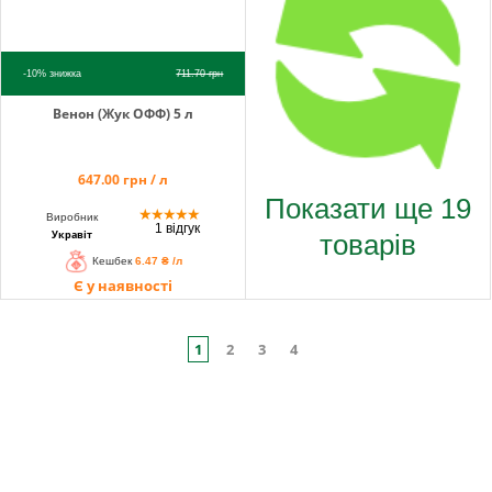
-10%
знижка
711.70
грн
Венон (Жук ОФФ) 5 л
647.00 грн / л
Показати ще 19
★
★
★
★
★
Виробник
1 відгук
товарів
Укравіт
Кешбек
6.47 ₴ /л
Є у наявності
1
2
3
4