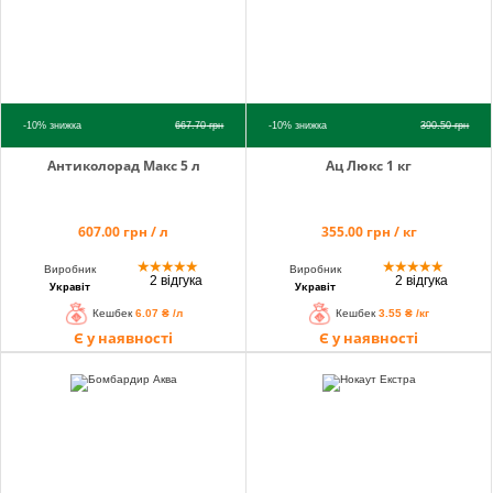
-10%
знижка
667.70
грн
-10%
знижка
390.50
грн
Антиколорад Макс 5 л
Ац Люкс 1 кг
607.00 грн / л
355.00 грн / кг
★
★
★
★
★
★
★
★
★
★
Виробник
Виробник
2 відгука
2 відгука
Укравіт
Укравіт
Кешбек
6.07 ₴ /л
Кешбек
3.55 ₴ /кг
Є у наявності
Є у наявності