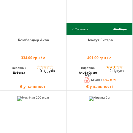
-15%
знижка
461.15
грн
Бомбардир Аква
Нокаут Екстра
334.00 грн / л
401.00 грн / л
☆
☆
☆
☆
☆
★
★
★
☆
☆
Виробник
Виробник
0 відгуків
2 відгука
Дефенда
Альфа Смарт
Агро
Кешбек
4.01 ₴ /л
Є у наявності
Є у наявності