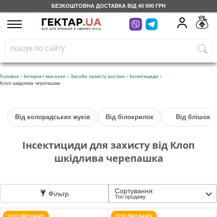
БЕЗКОШТОВНА ДОСТАВКА ВІД 40 000 ГРН
UA
RU
На вашому
грн
бонусному рахунку
Безкоштовно по Україні
»
»
»
»
Головна
Інтернет-магазин
Засоби захисту рослин
Інсектициди
Клоп шкідлива черепашка
0 800 203 302
Категорії
Від колорадських жуків
Від білокрилок
Від блішок
Інсектициди для захисту від Клоп
Щоденник
шкідлива черепашка
Доставка
Сортування:
Фільтр
Топ продажу
Відгуки
ТОП ПРОДАЖУ
ТОП ПРОДАЖУ