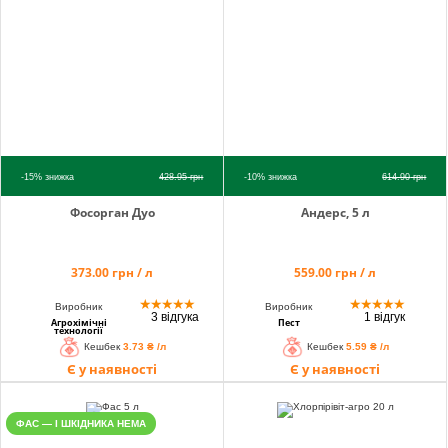
-15%
знижка
428.95
грн
-10%
знижка
614.90
грн
Фосорган Дуо
Андерс, 5 л
373.00 грн / л
559.00 грн / л
★
★
★
★
★
★
★
★
★
★
Виробник
Виробник
3 відгука
1 відгук
Агрохімічні
Пест
технології
Кешбек
3.73 ₴ /л
Кешбек
5.59 ₴ /л
Є у наявності
Є у наявності
ФАС — І ШКІДНИКА НЕМА