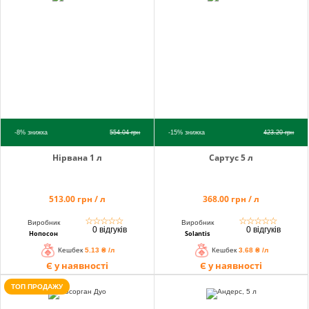
info@hectare.ua
-8%
знижка
554.04
грн
-15%
знижка
423.20
грн
Нірвана 1 л
Сартус 5 л
513.00 грн / л
368.00 грн / л
☆
☆
☆
☆
☆
☆
☆
☆
☆
☆
Виробник
Виробник
0 відгуків
0 відгуків
Нопосон
Solantis
Кешбек
5.13 ₴ /л
Кешбек
3.68 ₴ /л
Є у наявності
Є у наявності
ТОП ПРОДАЖУ