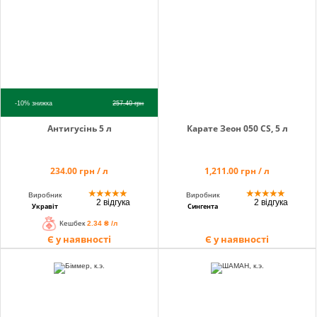
-10%
знижка
257.40
грн
Антигусінь 5 л
Карате Зеон 050 CS, 5 л
234.00 грн / л
1,211.00 грн / л
★
★
★
★
★
★
★
★
★
★
Виробник
Виробник
2 відгука
2 відгука
Укравіт
Сингента
Кешбек
2.34 ₴ /л
Є у наявності
Є у наявності