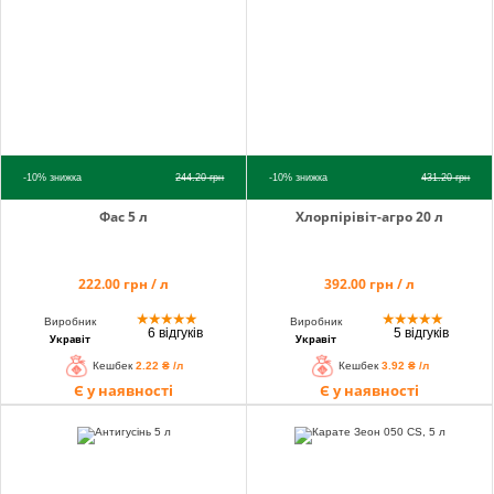
-10%
знижка
244.20
грн
-10%
знижка
431.20
грн
Фас 5 л
Хлорпірівіт-агро 20 л
222.00 грн / л
392.00 грн / л
★
★
★
★
★
★
★
★
★
★
Виробник
Виробник
6 відгуків
5 відгуків
Укравіт
Укравіт
Кешбек
2.22 ₴ /л
Кешбек
3.92 ₴ /л
Є у наявності
Є у наявності