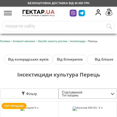
БЕЗКОШТОВНА ДОСТАВКА ВІД 40 000 ГРН
UA
RU
На вашому
грн
бонусному рахунку
Безкоштовно по Україні
»
»
»
»
Головна
Інтернет-магазин
Засоби захисту рослин
Інсектициди
Перець
0 800 203 302
Від колорадських жуків
Від білокрилок
Від блішок
Категорії
Інсектициди культура Перець
Щоденник
Сортування:
Фільтр
Доставка
Топ продажу
ТОП ПРОДАЖУ
Відгуки