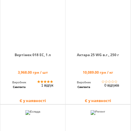
info@hectare.ua
Вертімек 018 EC, 1 л
Актара 25 WG в.г., 250 г
3,968.00 грн / шт
10,089.00 грн / кг
★
★
★
★
★
☆
☆
☆
☆
☆
Виробник
Виробник
1 відгук
0 відгуків
Сингента
Сингента
Є у наявності
Є у наявності