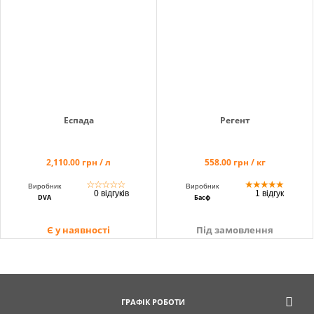
Еспада
Регент
2,110.00 грн / л
558.00 грн / кг
☆
☆
☆
☆
☆
★
★
★
★
★
Виробник
Виробник
0 відгуків
1 відгук
DVA
Басф
Є у наявності
Під замовлення
ГРАФІК РОБОТИ