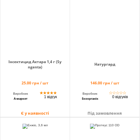
Кошик
Помічник
Інсектицид Актара 1,4 г (Sy
Натургард
ngenta)
0 800 203
302
25.00 грн / шт
146.00 грн / шт
Безкоштовно
по Україні
★
★
★
★
★
☆
☆
☆
☆
☆
Виробник
Виробник
1 відгук
0 відгуків
А-маркет
Екоорганік
+38 (096) 733
733 0
Є у наявності
Під замовлення
+38 (066) 733
733 0
+38 (093) 733
733 0