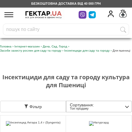
БЕЗКОШТОВНА ДОСТАВКА ВІД 40 000 ГРН
UA
RU
На вашому
грн
бонусному рахунку
Безкоштовно по Україні
»
»
»
Головна
Інтернет-магазин
Дача, Сад, Город
»
»
Засоби захисту рослин для саду та городу
Інсектициди для саду та городу
Для пшениці
0 800 203 302
Категорії
Інсектициди для саду та городу культура
для Пшениці
Щоденник
Сортування:
Фільтр
Доставка
Топ продажу
Відгуки