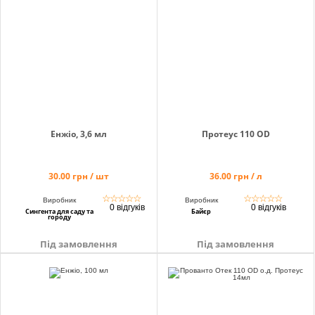
info@hectare.ua
Енжіо, 3,6 мл
Протеус 110 OD
30.00 грн / шт
36.00 грн / л
☆
☆
☆
☆
☆
☆
☆
☆
☆
☆
Виробник
Виробник
0 відгуків
0 відгуків
Сингента для саду та
Байєр
городу
Під замовлення
Під замовлення