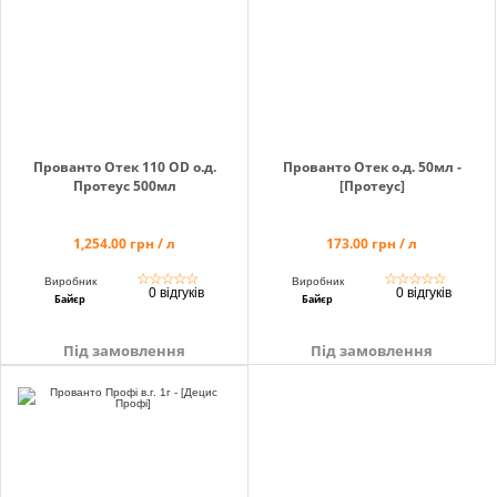
Прованто Отек 110 OD о.д.
Прованто Отек о.д. 50мл -
Протеус 500мл
[Протеус]
1,254.00 грн / л
173.00 грн / л
☆
☆
☆
☆
☆
☆
☆
☆
☆
☆
Виробник
Виробник
0 відгуків
0 відгуків
Байєр
Байєр
Під замовлення
Під замовлення