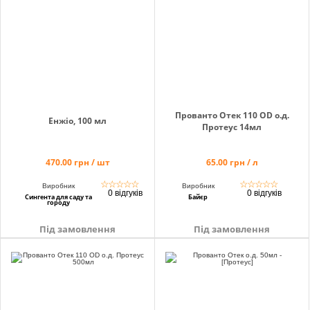
Прованто Отек 110 OD о.д.
Енжіо, 100 мл
Протеус 14мл
470.00 грн / шт
65.00 грн / л
☆
☆
☆
☆
☆
☆
☆
☆
☆
☆
Виробник
Виробник
0 відгуків
0 відгуків
Сингента для саду та
Байєр
городу
Під замовлення
Під замовлення