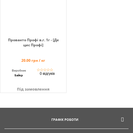
Прованто Профі в.г. 1г - [Де
цис Профі]
20.00 грн / кг
☆
☆
☆
☆
☆
Виробник
0 відгуків
Байєр
Під замовлення
ГРАФІК РОБОТИ