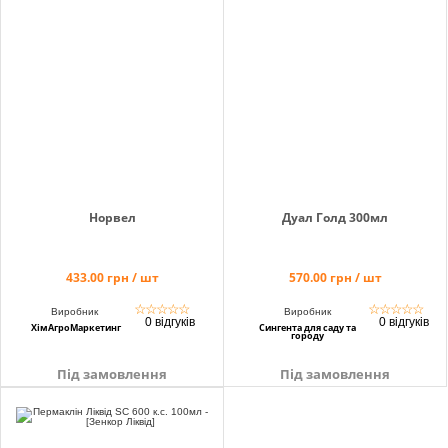
info@hectare.ua
Норвел
Дуал Голд 300мл
433.00 грн / шт
570.00 грн / шт
☆
☆
☆
☆
☆
☆
☆
☆
☆
☆
Виробник
Виробник
0 відгуків
0 відгуків
ХімАгроМаркетинг
Сингента для саду та
городу
Під замовлення
Під замовлення