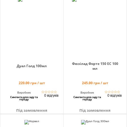
Кошик
Помічник
Фюзілад Форте 150 ЕС 100
Дуал Голд 100мл
0 800 203
мл
302
Безкоштовно
220.00 грн / шт
245.00 грн / шт
по Україні
☆
☆
☆
☆
☆
☆
☆
☆
☆
☆
+38 (096) 733
Виробник
Виробник
0 відгуків
0 відгуків
Сингента для саду та
Сингента для саду та
733 0
городу
городу
+38 (066) 733
733 0
Під замовлення
Під замовлення
+38 (093) 733
733 0