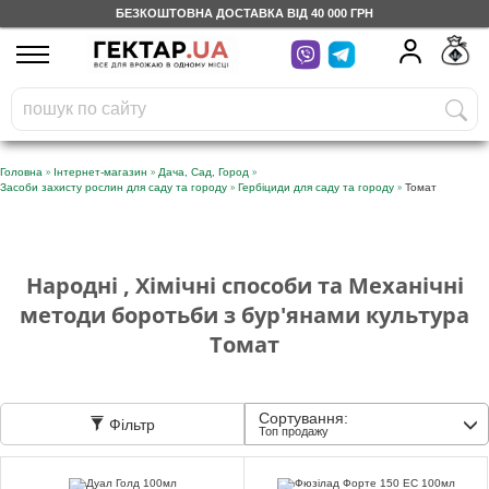
БЕЗКОШТОВНА ДОСТАВКА ВІД 40 000 ГРН
UA
RU
На вашому
грн
бонусному рахунку
Безкоштовно по Україні
»
»
»
Головна
Інтернет-магазин
Дача, Сад, Город
»
»
Засоби захисту рослин для саду та городу
Гербіциди для саду та городу
Томат
0 800 203 302
Категорії
Народні , Хімічні способи та Механічні
методи боротьби з бур'янами культура
Щоденник
Томат
Доставка
Сортування:
Фільтр
Топ продажу
Відгуки