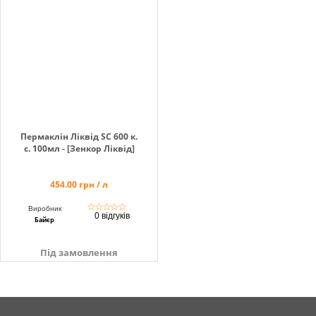
Пермаклін Ліквід SC 600 к.
с. 100мл - [Зенкор Ліквід]
454.00 грн / л
☆
☆
☆
☆
☆
Виробник
0 відгуків
Байєр
Під замовлення