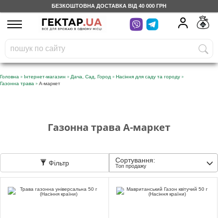
БЕЗКОШТОВНА ДОСТАВКА ВІД 40 000 ГРН
UA
RU
На вашому
грн
бонусному рахунку
Безкоштовно по Україні
»
»
»
»
Головна
Інтернет-магазин
Дача, Сад, Город
Насіння для саду та городу
»
Газонна трава
А-маркет
0 800 203 302
Категорії
Газонна трава А-маркет
Щоденник
Сортування:
Фільтр
Топ продажу
Доставка
Відгуки