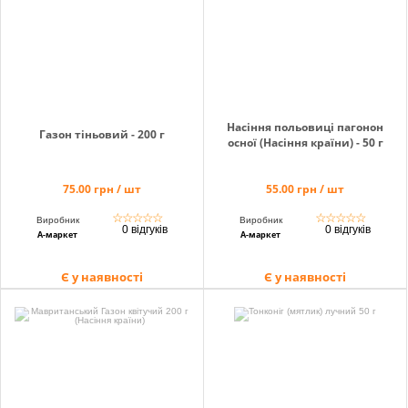
Насіння польовиці пагонон
Газон тіньовий - 200 г
осної (Насіння країни) - 50 г
75.00 грн / шт
55.00 грн / шт
☆
☆
☆
☆
☆
☆
☆
☆
☆
☆
Виробник
Виробник
0 відгуків
0 відгуків
А-маркет
А-маркет
Є у наявності
Є у наявності