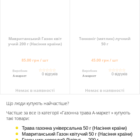
Мавританський Газон квіт
Тонконіг (мятлик) лучний
учий 200 г (Насіння країни)
50 г
85.00 грн / шт
45.00 грн / шт
☆
☆
☆
☆
☆
☆
☆
☆
☆
☆
Виробник
Виробник
0 відгуків
0 відгуків
А-маркет
А-маркет
Немає в наявності
Немає в наявності
Що люди купують найчастіше?
Частіше за все із категорії «Газонна трава А-маркет » купують
такі товари:
Трава газонна універсальна 50 г (Насіння країни)
Мавританський Газон квітучий 50 г (Насіння країни)
Газон низькорослий Ліліпут — 200 г