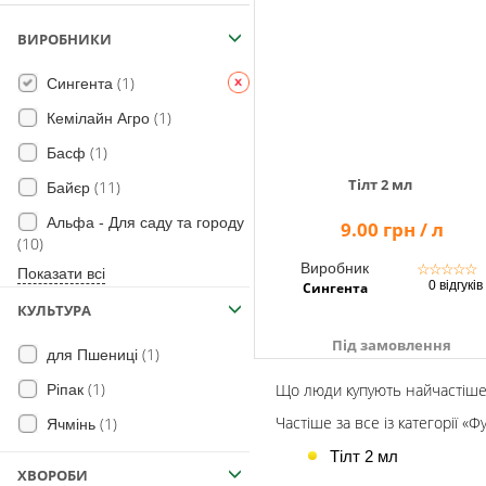
Помічник
ВИРОБНИКИ
(1)
Сингента
0 800 203
(1)
Кемілайн Агро
302
(1)
Басф
Безкоштовно
по Україні
Тілт 2 мл
(11)
Байєр
+38 (096) 733
Альфа - Для саду та городу
9.00 грн / л
733 0
(10)
+38 (066) 733
Виробник
☆
☆
☆
☆
☆
Показати всі
733 0
0 відгуків
Сингента
+38 (093) 733
КУЛЬТУРА
733 0
Під замовлення
(1)
для Пшениці
info@hectare.ua
(1)
Що люди купують найчастіше
Ріпак
Частіше за все із категорії «
(1)
Ячмінь
Тілт 2 мл
ХВОРОБИ