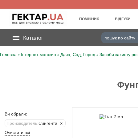
UA
RU
ПОМІЧНИК
ВІДГУКИ
На вашому
Каталог
грн
бонусному рахунку
»
»
»
Головна
Інтернет-магазин
Дача, Сад, Город
Засоби захисту ро
Категорії
Щоденник
Фунг
Доставка
Відгуки
Ви обрали:
Кошик
Производитель:
Сингента
Очистити всі