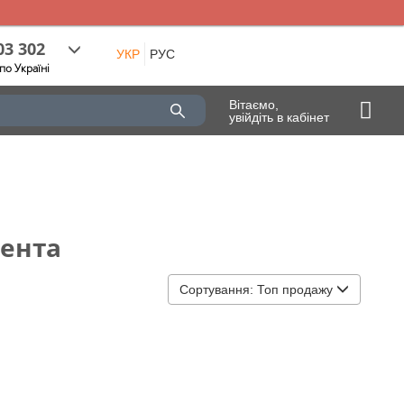
03 302
УКР
РУС
по Україні
Вітаємо,
увійдіть в кабінет
гента
Сортування:
Топ продажу